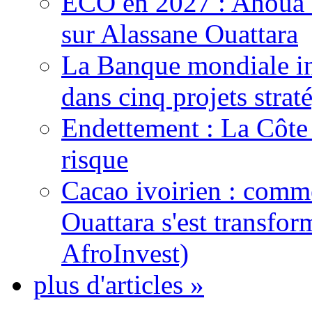
ECO en 2027 : Ahoua D
sur Alassane Ouattara
La Banque mondiale inj
dans cinq projets strat
Endettement : La Côte d
risque
Cacao ivoirien : comme
Ouattara s'est transfo
AfroInvest)
plus d'articles »