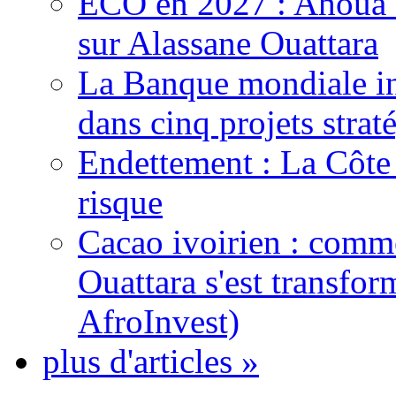
ECO en 2027 : Ahoua D
sur Alassane Ouattara
La Banque mondiale inj
dans cinq projets strat
Endettement : La Côte d
risque
Cacao ivoirien : comme
Ouattara s'est transfo
AfroInvest)
plus d'articles »