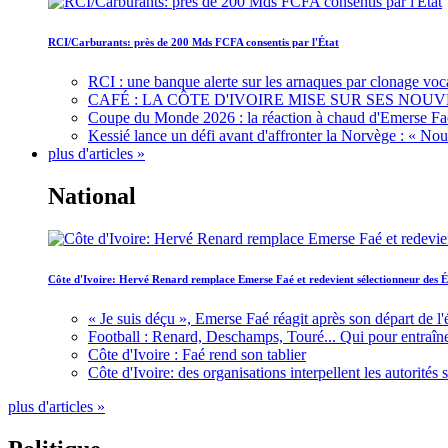
RCI/Carburants: près de 200 Mds FCFA consentis par l'État
RCI : une banque alerte sur les arnaques par clonage voc
CAFÉ : LA CÔTE D'IVOIRE MISE SUR SES N
Coupe du Monde 2026 : la réaction à chaud d'Emerse Fa
Kessié lance un défi avant d'affronter la Norvège : « N
plus d'articles »
National
Côte d'Ivoire: Hervé Renard remplace Emerse Faé et redevient sélectionneur des É
« Je suis déçu », Emerse Faé réagit après son départ de l'
Football : Renard, Deschamps, Touré... Qui pour entraîne
Côte d'Ivoire : Faé rend son tablier
Côte d'Ivoire: des organisations interpellent les autorité
plus d'articles »