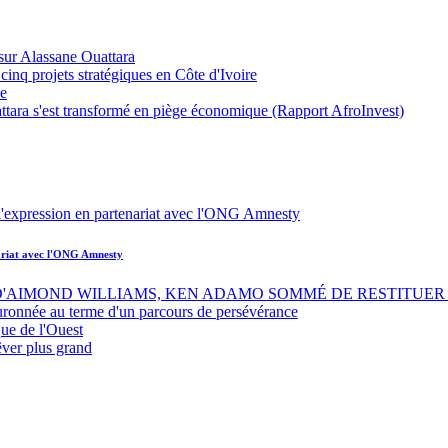
sur Alassane Ouattara
inq projets stratégiques en Côte d'Ivoire
ue
ttara s'est transformé en piège économique (Rapport AfroInvest)
nariat avec l'ONG Amnesty
 D'AIMOND WILLIAMS, KEN ADAMO SOMMÉ DE RESTITUER 
uronnée au terme d'un parcours de persévérance
ue de l'Ouest
êver plus grand