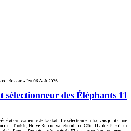
5monde.com - Jeu 06 Aoû 2026
 sélectionneur des Éléphants 11
dération ivoirienne de football. Le sélectionneur français jouit d'une
ence en Tunisie, Hervé Renard va rebondir en Côte d'Ivoire. Passé par
 de la France, l'entraîneur français de 57 ans a trouvé un nouveau