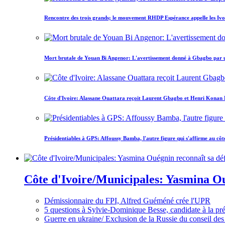
Rencontre des trois grands; le mouvement RHDP Espérance appelle les Ivoir
Mort brutale de Youan Bi Angenor: L'avertissement donné à Gbagbo par 
Côte d'Ivoire: Alassane Ouattara reçoit Laurent Gbagbo et Henri Konan Bed
Présidentiables à GPS: Affoussy Bamba, l'autre figure qui s'affirme au côt
Côte d'Ivoire/Municipales: Yasmina Oué
Démissionnaire du FPI, Alfred Guéméné crée l'UPR
5 questions à Sylvie-Dominique Besse, candidate à la p
Guerre en ukraine/ Exclusion de la Russie du conseil des