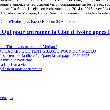
oirienne a annoncé ce recrutement via un communiqué sur les réseaux so
e poste à la tête de la sélection ivoirienne, entre 2014 et 2015, avec à l
Canada et au Mexique, Hervé Renard a brièvement pris la tête la sélectio
RFI - Lun 03 Aoû 2026
 Qui pour entraîner la Côte d'Ivoire après 
djane Thiam vers un retour à Abidjan ?
EURS CADRES QUITTENT GBAGBO POUR DON MELLO
les acteurs de la filière à préparer la campagne 2026-2027
la musique ivoirienne
à la prison à vie
après neuf mois de détention