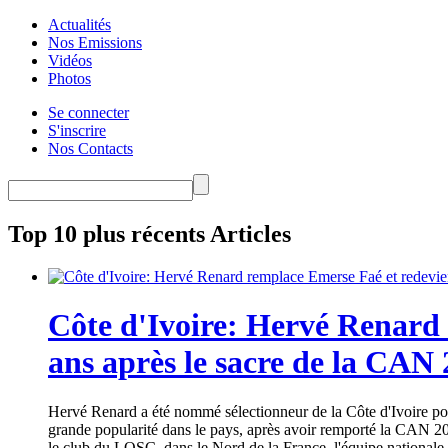
Actualités
Nos Emissions
Vidéos
Photos
Se connecter
S'inscrire
Nos Contacts
Top 10 plus récents Articles
Côte d'Ivoire: Hervé Renard 
ans après le sacre de la CAN
Hervé Renard a été nommé sélectionneur de la Côte d'Ivoire pour
grande popularité dans le pays, après avoir remporté la CAN 20
le club du LOSC, dans le Nord de la France, l'équipe nationale 