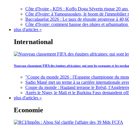
Côte d'Ivoire - KDS : Koffo Doga Séverin risque 20 ans 
Côte d'Ivoire: à Yamoussoukro, le boom de l'immobilier rav
Baccalauréat 2026 : Le taux de réussite progresse à 40,60
Côte d'Ivoire: comment hausse des pluies et urbanisation
plus d'articles »
International
Nouveau classement FIFA des équipes africaines: qui sont les gagnants et les perd
"Coupe du monde 2026 : l'Espagne championne du monde, 
Sadio Mané met un terme à sa carrière internationale ave
Coupe du monde : Haaland terrasse le Brésil, l'Angleterr
Après le Niger, le Mali et le Burkina Faso demandent offic
plus d'articles »
Economie