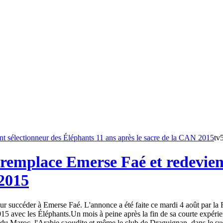
tv
remplace Emerse Faé et redevient
 2015
 succéder à Emerse Faé. L'annonce a été faite ce mardi 4 août par la Fé
15 avec les Éléphants.Un mois à peine après la fin de sa courte expéri
du Maroc, l'Arabie saoudite et même le club de Draguignan, dans le sud