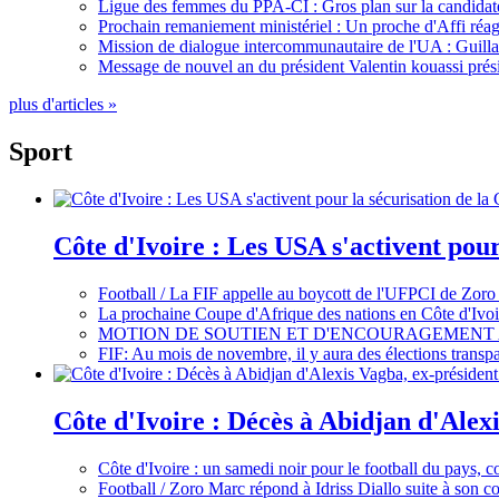
Ligue des femmes du PPA-CI : Gros plan sur la candidate
Prochain remaniement ministériel : Un proche d'Affi réag
Mission de dialogue intercommunautaire de l'UA : Guillaum
Message de nouvel an du président Valentin kouassi prési
plus d'articles »
Sport
Côte d'Ivoire : Les USA s'activent pou
Football / La FIF appelle au boycott de l'UFPCI de Zoro
La prochaine Coupe d'Afrique des nations en Côte d'Ivoir
MOTION DE SOUTIEN ET D'ENCOURAGEMENT 
FIF: Au mois de novembre, il y aura des élections tran
Côte d'Ivoire : Décès à Abidjan d'Alexi
Côte d'Ivoire : un samedi noir pour le football du pays, c
Football / Zoro Marc répond à Idriss Diallo suite à son