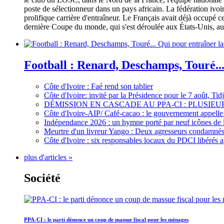
poste de sélectionneur dans un pays africain. La fédération iv
prolifique carrière d'entraîneur. Le Français avait déjà occupé c
dernière Coupe du monde, qui s'est déroulée aux États-Unis, au 
Football : Renard, Deschamps, Touré...
Côte d'Ivoire : Faé rend son tablier
Côte d'Ivoire: invité par la Présidence pour le 7 août, Ti
DÉMISSION EN CASCADE AU PPA-CI : PLUSI
Côte d'Ivoire-AIP/ Café-cacao : le gouvernement appelle 
Indépendance 2026 : un hymne porté par neuf icônes de 
Meurtre d'un livreur Yango : Deux agresseurs condamnés 
Côte d'Ivoire : six responsables locaux du PDCI libérés 
plus d'articles »
Société
PPA-CI : le parti dénonce un coup de massue fiscal pour les ménages