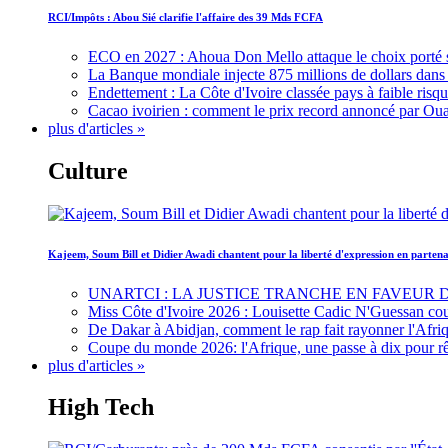
RCI/Impôts : Abou Sié clarifie l'affaire des 39 Mds FCFA
ECO en 2027 : Ahoua Don Mello attaque le choix porté 
La Banque mondiale injecte 875 millions de dollars dans c
Endettement : La Côte d'Ivoire classée pays à faible risq
Cacao ivoirien : comment le prix record annoncé par Oua
plus d'articles »
Culture
Kajeem, Soum Bill et Didier Awadi chantent pour la liberté d'expression en parte
UNARTCI : LA JUSTICE TRANCHE EN FAVEUR
Miss Côte d'Ivoire 2026 : Louisette Cadic N'Guessan co
De Dakar à Abidjan, comment le rap fait rayonner l'Afriq
Coupe du monde 2026: l'Afrique, une passe à dix pour r
plus d'articles »
High Tech