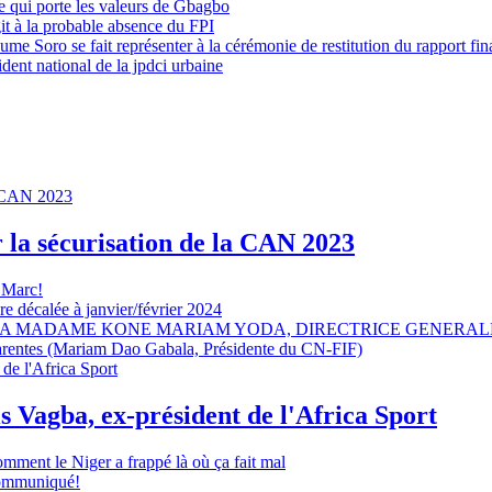
 qui porte les valeurs de Gbagbo
it à la probable absence du FPI
e Soro se fait représenter à la cérémonie de restitution du rapport fin
dent national de la jpdci urbaine
r la sécurisation de la CAN 2023
 Marc!
e décalée à janvier/février 2024
A MADAME KONE MARIAM YODA, DIRECTRICE GENERALE
sparentes (Mariam Dao Gabala, Présidente du CN-FIF)
s Vagba, ex-président de l'Africa Sport
omment le Niger a frappé là où ça fait mal
 communiqué!