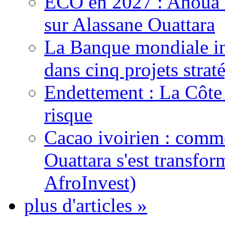
ECO en 2027 : Ahoua D
sur Alassane Ouattara
La Banque mondiale inj
dans cinq projets strat
Endettement : La Côte d
risque
Cacao ivoirien : comme
Ouattara s'est transfo
AfroInvest)
plus d'articles »