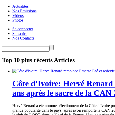
Actualités
Nos Emissions
Vidéos
Photos
Se connecter
S'inscrire
Nos Contacts
Top 10 plus récents Articles
Côte d'Ivoire: Hervé Renard 
ans après le sacre de la CAN
Hervé Renard a été nommé sélectionneur de la Côte d'Ivoire pour
grande popularité dans le pays, après avoir remporté la CAN 20
le club du LOSC, dans le Nord de la France, l'équipe nationale 