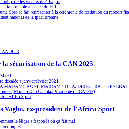
 qui porte les valeurs de Gbagbo
it à la probable absence du FPI
e Soro se fait représenter à la cérémonie de restitution du rapport fin
dent national de la jpdci urbaine
r la sécurisation de la CAN 2023
 Marc!
e décalée à janvier/février 2024
A MADAME KONE MARIAM YODA, DIRECTRICE GENERALE
sparentes (Mariam Dao Gabala, Présidente du CN-FIF)
s Vagba, ex-président de l'Africa Sport
omment le Niger a frappé là où ça fait mal
 communiqué!