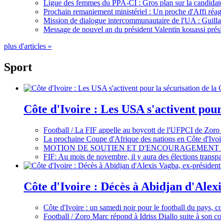
Ligue des femmes du PPA-CI : Gros plan sur la candidate
Prochain remaniement ministériel : Un proche d'Affi réag
Mission de dialogue intercommunautaire de l'UA : Guillaum
Message de nouvel an du président Valentin kouassi prési
plus d'articles »
Sport
Côte d'Ivoire : Les USA s'activent pou
Football / La FIF appelle au boycott de l'UFPCI de Zoro
La prochaine Coupe d'Afrique des nations en Côte d'Ivoir
MOTION DE SOUTIEN ET D'ENCOURAGEMENT 
FIF: Au mois de novembre, il y aura des élections tran
Côte d'Ivoire : Décès à Abidjan d'Alexi
Côte d'Ivoire : un samedi noir pour le football du pays, c
Football / Zoro Marc répond à Idriss Diallo suite à son