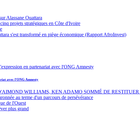
sur Alassane Ouattara
inq projets stratégiques en Côte d'Ivoire
ue
ttara s'est transformé en piège économique (Rapport AfroInvest)
nariat avec l'ONG Amnesty
 D'AIMOND WILLIAMS, KEN ADAMO SOMMÉ DE RESTITUER 
uronnée au terme d'un parcours de persévérance
ue de l'Ouest
êver plus grand