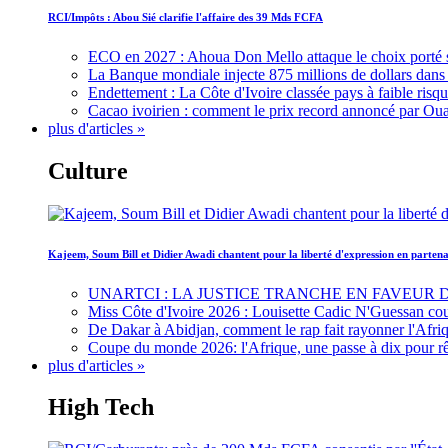
RCI/Impôts : Abou Sié clarifie l'affaire des 39 Mds FCFA
ECO en 2027 : Ahoua Don Mello attaque le choix porté 
La Banque mondiale injecte 875 millions de dollars dans c
Endettement : La Côte d'Ivoire classée pays à faible risq
Cacao ivoirien : comment le prix record annoncé par Oua
plus d'articles »
Culture
Kajeem, Soum Bill et Didier Awadi chantent pour la liberté d'expression en parte
UNARTCI : LA JUSTICE TRANCHE EN FAVEUR
Miss Côte d'Ivoire 2026 : Louisette Cadic N'Guessan co
De Dakar à Abidjan, comment le rap fait rayonner l'Afriq
Coupe du monde 2026: l'Afrique, une passe à dix pour r
plus d'articles »
High Tech