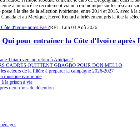
oirienne a annoncé ce recrutement via un communiqué sur les réseaux so
e poste à la tête de la sélection ivoirienne, entre 2014 et 2015, avec à l
Canada et au Mexique, Hervé Renard a brièvement pris la tête la sélectio
RFI - Lun 03 Aoû 2026
 Qui pour entraîner la Côte d'Ivoire après 
djane Thiam vers un retour à Abidjan ?
EURS CADRES QUITTENT GBAGBO POUR DON MELLO
les acteurs de la filière à préparer la campagne 2026-2027
la musique ivoirienne
à la prison à vie
après neuf mois de détention