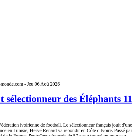
5monde.com - Jeu 06 Aoû 2026
 sélectionneur des Éléphants 11
dération ivoirienne de football. Le sélectionneur français jouit d'une
ence en Tunisie, Hervé Renard va rebondir en Côte d'Ivoire. Passé par
 de la France, l'entraîneur français de 57 ans a trouvé un nouveau