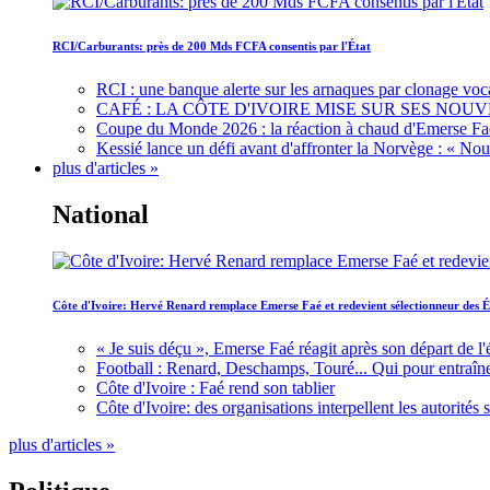
RCI/Carburants: près de 200 Mds FCFA consentis par l'État
RCI : une banque alerte sur les arnaques par clonage voc
CAFÉ : LA CÔTE D'IVOIRE MISE SUR SES N
Coupe du Monde 2026 : la réaction à chaud d'Emerse Fa
Kessié lance un défi avant d'affronter la Norvège : « N
plus d'articles »
National
Côte d'Ivoire: Hervé Renard remplace Emerse Faé et redevient sélectionneur des É
« Je suis déçu », Emerse Faé réagit après son départ de l'
Football : Renard, Deschamps, Touré... Qui pour entraîne
Côte d'Ivoire : Faé rend son tablier
Côte d'Ivoire: des organisations interpellent les autorité
plus d'articles »