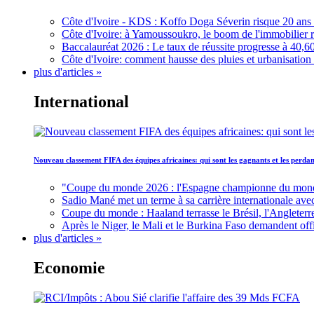
Côte d'Ivoire - KDS : Koffo Doga Séverin risque 20 ans 
Côte d'Ivoire: à Yamoussoukro, le boom de l'immobilier rav
Baccalauréat 2026 : Le taux de réussite progresse à 40,60
Côte d'Ivoire: comment hausse des pluies et urbanisation
plus d'articles »
International
Nouveau classement FIFA des équipes africaines: qui sont les gagnants et les perd
"Coupe du monde 2026 : l'Espagne championne du monde, 
Sadio Mané met un terme à sa carrière internationale ave
Coupe du monde : Haaland terrasse le Brésil, l'Angleterr
Après le Niger, le Mali et le Burkina Faso demandent offic
plus d'articles »
Economie