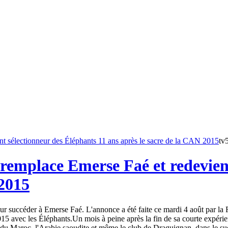
tv
remplace Emerse Faé et redevient
 2015
 succéder à Emerse Faé. L'annonce a été faite ce mardi 4 août par la Fé
15 avec les Éléphants.Un mois à peine après la fin de sa courte expéri
du Maroc, l'Arabie saoudite et même le club de Draguignan, dans le sud