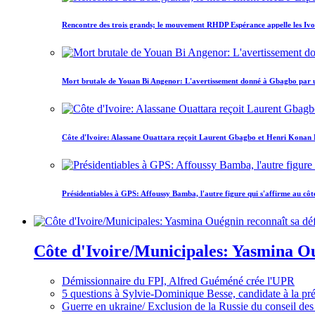
Rencontre des trois grands; le mouvement RHDP Espérance appelle les Ivoir
Mort brutale de Youan Bi Angenor: L'avertissement donné à Gbagbo par 
Côte d'Ivoire: Alassane Ouattara reçoit Laurent Gbagbo et Henri Konan Bed
Présidentiables à GPS: Affoussy Bamba, l'autre figure qui s'affirme au côt
Côte d'Ivoire/Municipales: Yasmina Oué
Démissionnaire du FPI, Alfred Guéméné crée l'UPR
5 questions à Sylvie-Dominique Besse, candidate à la p
Guerre en ukraine/ Exclusion de la Russie du conseil des