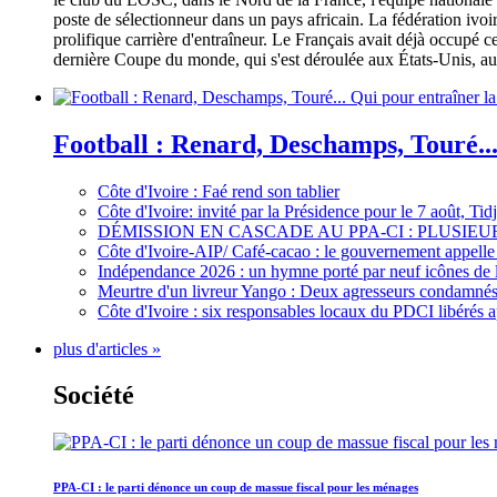
poste de sélectionneur dans un pays africain. La fédération iv
prolifique carrière d'entraîneur. Le Français avait déjà occupé c
dernière Coupe du monde, qui s'est déroulée aux États-Unis, au 
Football : Renard, Deschamps, Touré...
Côte d'Ivoire : Faé rend son tablier
Côte d'Ivoire: invité par la Présidence pour le 7 août, Ti
DÉMISSION EN CASCADE AU PPA-CI : PLUSI
Côte d'Ivoire-AIP/ Café-cacao : le gouvernement appelle 
Indépendance 2026 : un hymne porté par neuf icônes de 
Meurtre d'un livreur Yango : Deux agresseurs condamnés 
Côte d'Ivoire : six responsables locaux du PDCI libérés 
plus d'articles »
Société
PPA-CI : le parti dénonce un coup de massue fiscal pour les ménages