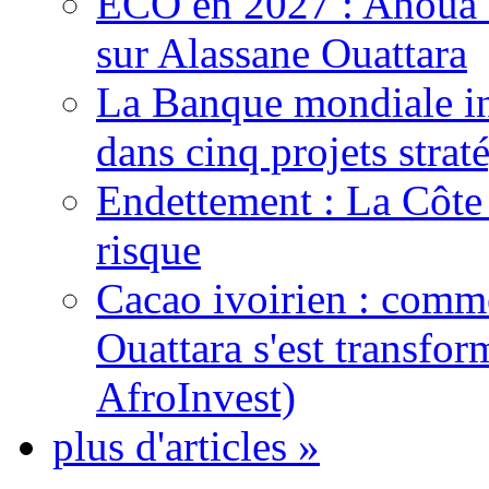
ECO en 2027 : Ahoua D
sur Alassane Ouattara
La Banque mondiale inj
dans cinq projets strat
Endettement : La Côte d
risque
Cacao ivoirien : comme
Ouattara s'est transfo
AfroInvest)
plus d'articles »