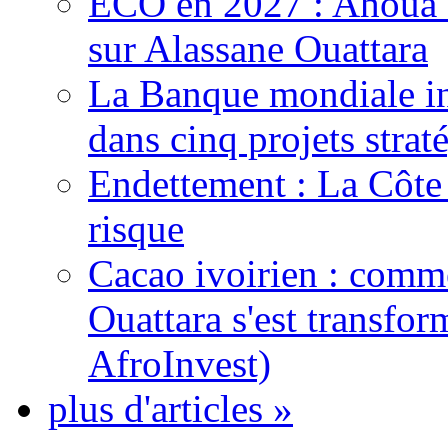
ECO en 2027 : Ahoua D
sur Alassane Ouattara
La Banque mondiale inj
dans cinq projets strat
Endettement : La Côte d
risque
Cacao ivoirien : comme
Ouattara s'est transfo
AfroInvest)
plus d'articles »