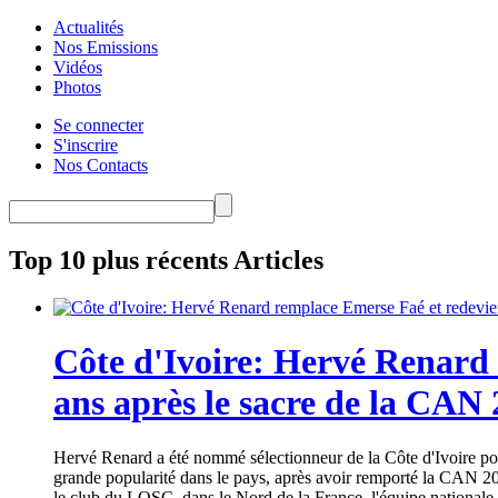
Actualités
Nos Emissions
Vidéos
Photos
Se connecter
S'inscrire
Nos Contacts
Top 10 plus récents Articles
Côte d'Ivoire: Hervé Renard 
ans après le sacre de la CAN
Hervé Renard a été nommé sélectionneur de la Côte d'Ivoire pour
grande popularité dans le pays, après avoir remporté la CAN 20
le club du LOSC, dans le Nord de la France, l'équipe nationale 