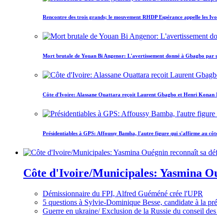
Rencontre des trois grands; le mouvement RHDP Espérance appelle les Ivoir
Mort brutale de Youan Bi Angenor: L'avertissement donné à Gbagbo par 
Côte d'Ivoire: Alassane Ouattara reçoit Laurent Gbagbo et Henri Konan Bed
Présidentiables à GPS: Affoussy Bamba, l'autre figure qui s'affirme au côt
Côte d'Ivoire/Municipales: Yasmina Oué
Démissionnaire du FPI, Alfred Guéméné crée l'UPR
5 questions à Sylvie-Dominique Besse, candidate à la p
Guerre en ukraine/ Exclusion de la Russie du conseil des