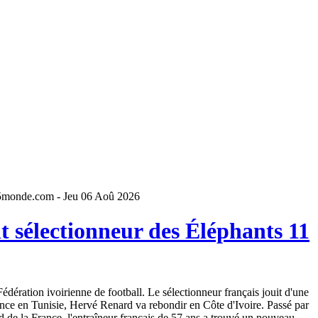
5monde.com - Jeu 06 Aoû 2026
 sélectionneur des Éléphants 11
dération ivoirienne de football. Le sélectionneur français jouit d'une
ence en Tunisie, Hervé Renard va rebondir en Côte d'Ivoire. Passé par
 de la France, l'entraîneur français de 57 ans a trouvé un nouveau