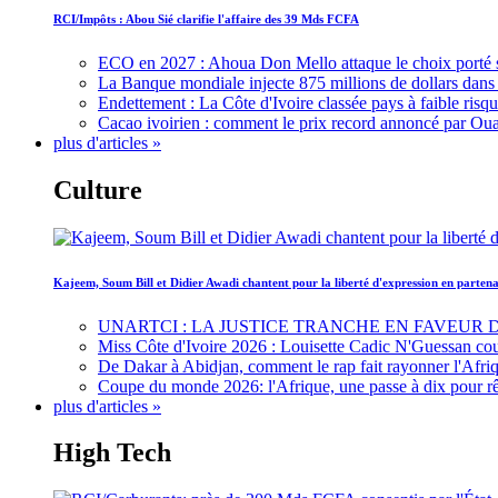
RCI/Impôts : Abou Sié clarifie l'affaire des 39 Mds FCFA
ECO en 2027 : Ahoua Don Mello attaque le choix porté 
La Banque mondiale injecte 875 millions de dollars dans c
Endettement : La Côte d'Ivoire classée pays à faible risq
Cacao ivoirien : comment le prix record annoncé par Oua
plus d'articles »
Culture
Kajeem, Soum Bill et Didier Awadi chantent pour la liberté d'expression en parte
UNARTCI : LA JUSTICE TRANCHE EN FAVEUR
Miss Côte d'Ivoire 2026 : Louisette Cadic N'Guessan co
De Dakar à Abidjan, comment le rap fait rayonner l'Afriq
Coupe du monde 2026: l'Afrique, une passe à dix pour r
plus d'articles »
High Tech