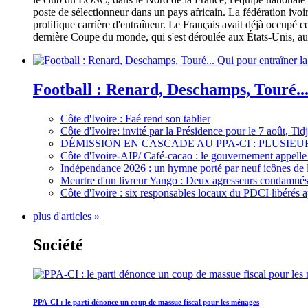
poste de sélectionneur dans un pays africain. La fédération iv
prolifique carrière d'entraîneur. Le Français avait déjà occupé c
dernière Coupe du monde, qui s'est déroulée aux États-Unis, au 
Football : Renard, Deschamps, Touré...
Côte d'Ivoire : Faé rend son tablier
Côte d'Ivoire: invité par la Présidence pour le 7 août, Ti
DÉMISSION EN CASCADE AU PPA-CI : PLUSI
Côte d'Ivoire-AIP/ Café-cacao : le gouvernement appelle 
Indépendance 2026 : un hymne porté par neuf icônes de 
Meurtre d'un livreur Yango : Deux agresseurs condamnés 
Côte d'Ivoire : six responsables locaux du PDCI libérés 
plus d'articles »
Société
PPA-CI : le parti dénonce un coup de massue fiscal pour les ménages