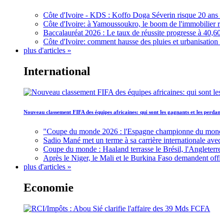
Côte d'Ivoire - KDS : Koffo Doga Séverin risque 20 ans 
Côte d'Ivoire: à Yamoussoukro, le boom de l'immobilier rav
Baccalauréat 2026 : Le taux de réussite progresse à 40,60
Côte d'Ivoire: comment hausse des pluies et urbanisation
plus d'articles »
International
Nouveau classement FIFA des équipes africaines: qui sont les gagnants et les perd
"Coupe du monde 2026 : l'Espagne championne du monde, 
Sadio Mané met un terme à sa carrière internationale ave
Coupe du monde : Haaland terrasse le Brésil, l'Angleterr
Après le Niger, le Mali et le Burkina Faso demandent offic
plus d'articles »
Economie