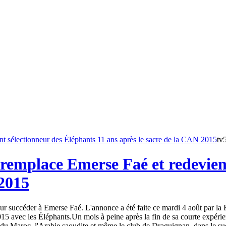
tv
remplace Emerse Faé et redevient
 2015
 succéder à Emerse Faé. L'annonce a été faite ce mardi 4 août par la Fé
15 avec les Éléphants.Un mois à peine après la fin de sa courte expéri
du Maroc, l'Arabie saoudite et même le club de Draguignan, dans le sud