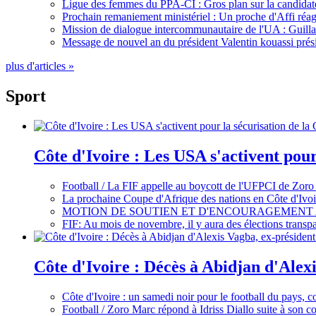
Ligue des femmes du PPA-CI : Gros plan sur la candidate
Prochain remaniement ministériel : Un proche d'Affi réag
Mission de dialogue intercommunautaire de l'UA : Guillaum
Message de nouvel an du président Valentin kouassi prési
plus d'articles »
Sport
Côte d'Ivoire : Les USA s'activent pou
Football / La FIF appelle au boycott de l'UFPCI de Zoro
La prochaine Coupe d'Afrique des nations en Côte d'Ivoir
MOTION DE SOUTIEN ET D'ENCOURAGEMENT 
FIF: Au mois de novembre, il y aura des élections tran
Côte d'Ivoire : Décès à Abidjan d'Alexi
Côte d'Ivoire : un samedi noir pour le football du pays, c
Football / Zoro Marc répond à Idriss Diallo suite à son