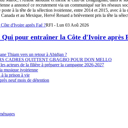
oirienne a annoncé ce recrutement via un communiqué sur les réseaux so
e poste à la tête de la sélection ivoirienne, entre 2014 et 2015, avec à l
Canada et au Mexique, Hervé Renard a brièvement pris la tête la sélectio
RFI - Lun 03 Aoû 2026
 Qui pour entraîner la Côte d'Ivoire après 
djane Thiam vers un retour à Abidjan ?
EURS CADRES QUITTENT GBAGBO POUR DON MELLO
les acteurs de la filière à préparer la campagne 2026-2027
la musique ivoirienne
à la prison à vie
après neuf mois de détention