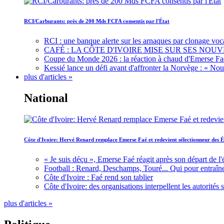
RCI/Carburants: près de 200 Mds FCFA consentis par l'État
RCI : une banque alerte sur les arnaques par clonage voc
CAFÉ : LA CÔTE D'IVOIRE MISE SUR SES N
Coupe du Monde 2026 : la réaction à chaud d'Emerse Fa
Kessié lance un défi avant d'affronter la Norvège : « N
plus d'articles »
National
Côte d'Ivoire: Hervé Renard remplace Emerse Faé et redevient sélectionneur des É
« Je suis déçu », Emerse Faé réagit après son départ de l'
Football : Renard, Deschamps, Touré... Qui pour entraîne
Côte d'Ivoire : Faé rend son tablier
Côte d'Ivoire: des organisations interpellent les autorité
plus d'articles »