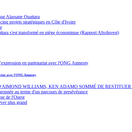
sur Alassane Ouattara
inq projets stratégiques en Côte d'Ivoire
ue
ttara s'est transformé en piège économique (Rapport AfroInvest)
nariat avec l'ONG Amnesty
 D'AIMOND WILLIAMS, KEN ADAMO SOMMÉ DE RESTITUER 
uronnée au terme d'un parcours de persévérance
ue de l'Ouest
êver plus grand