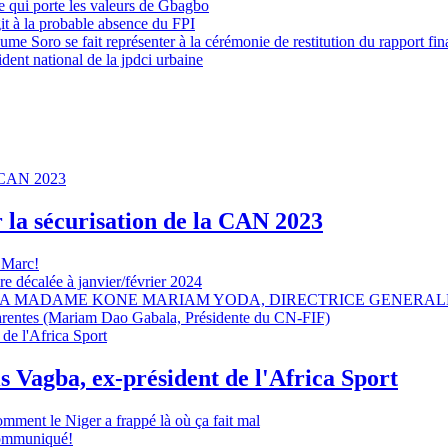
 qui porte les valeurs de Gbagbo
it à la probable absence du FPI
e Soro se fait représenter à la cérémonie de restitution du rapport fin
dent national de la jpdci urbaine
r la sécurisation de la CAN 2023
 Marc!
e décalée à janvier/février 2024
A MADAME KONE MARIAM YODA, DIRECTRICE GENERALE
sparentes (Mariam Dao Gabala, Présidente du CN-FIF)
s Vagba, ex-président de l'Africa Sport
omment le Niger a frappé là où ça fait mal
 communiqué!