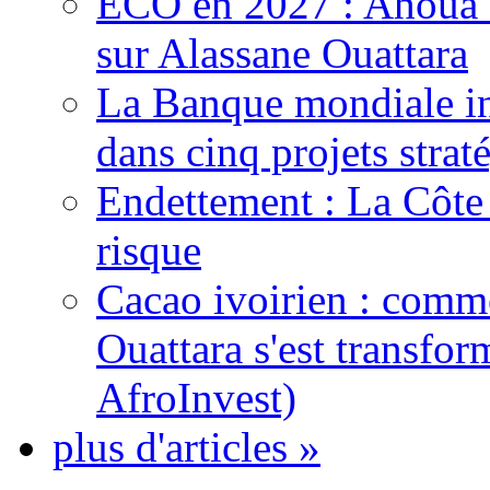
ECO en 2027 : Ahoua D
sur Alassane Ouattara
La Banque mondiale inj
dans cinq projets strat
Endettement : La Côte d
risque
Cacao ivoirien : comme
Ouattara s'est transfo
AfroInvest)
plus d'articles »