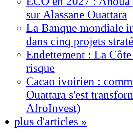
ECO en 2027 : Ahoua D
sur Alassane Ouattara
La Banque mondiale inj
dans cinq projets strat
Endettement : La Côte d
risque
Cacao ivoirien : comme
Ouattara s'est transfo
AfroInvest)
plus d'articles »