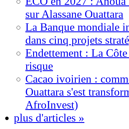
ECO en 2027 : Ahoua D
sur Alassane Ouattara
La Banque mondiale inj
dans cinq projets strat
Endettement : La Côte d
risque
Cacao ivoirien : comme
Ouattara s'est transfo
AfroInvest)
plus d'articles »