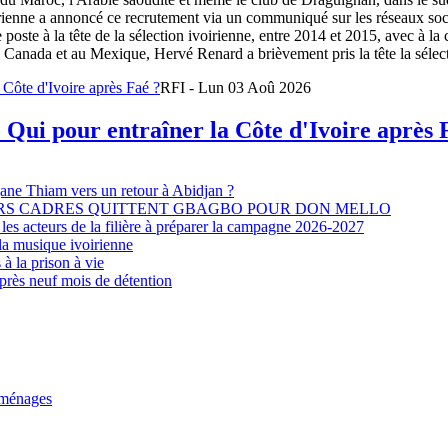
oirienne a annoncé ce recrutement via un communiqué sur les réseaux so
e poste à la tête de la sélection ivoirienne, entre 2014 et 2015, avec à l
Canada et au Mexique, Hervé Renard a brièvement pris la tête la sélectio
RFI - Lun 03 Aoû 2026
 Qui pour entraîner la Côte d'Ivoire après 
djane Thiam vers un retour à Abidjan ?
EURS CADRES QUITTENT GBAGBO POUR DON MELLO
les acteurs de la filière à préparer la campagne 2026-2027
la musique ivoirienne
à la prison à vie
après neuf mois de détention