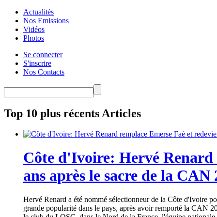
Actualités
Nos Emissions
Vidéos
Photos
Se connecter
S'inscrire
Nos Contacts
Top 10 plus récents Articles
Côte d'Ivoire: Hervé Renard 
ans après le sacre de la CAN
Hervé Renard a été nommé sélectionneur de la Côte d'Ivoire pour
grande popularité dans le pays, après avoir remporté la CAN 20
le club du LOSC, dans le Nord de la France, l'équipe nationale 