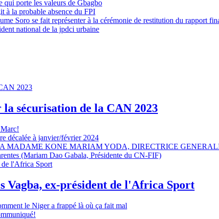
 qui porte les valeurs de Gbagbo
it à la probable absence du FPI
e Soro se fait représenter à la cérémonie de restitution du rapport fin
dent national de la jpdci urbaine
r la sécurisation de la CAN 2023
 Marc!
e décalée à janvier/février 2024
A MADAME KONE MARIAM YODA, DIRECTRICE GENERALE
sparentes (Mariam Dao Gabala, Présidente du CN-FIF)
s Vagba, ex-président de l'Africa Sport
omment le Niger a frappé là où ça fait mal
 communiqué!