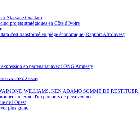
sur Alassane Ouattara
inq projets stratégiques en Côte d'Ivoire
ue
ttara s'est transformé en piège économique (Rapport AfroInvest)
nariat avec l'ONG Amnesty
 D'AIMOND WILLIAMS, KEN ADAMO SOMMÉ DE RESTITUER 
uronnée au terme d'un parcours de persévérance
ue de l'Ouest
êver plus grand