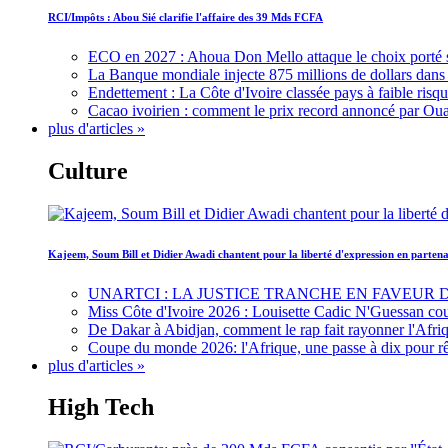
RCI/Impôts : Abou Sié clarifie l'affaire des 39 Mds FCFA
ECO en 2027 : Ahoua Don Mello attaque le choix porté 
La Banque mondiale injecte 875 millions de dollars dans c
Endettement : La Côte d'Ivoire classée pays à faible risq
Cacao ivoirien : comment le prix record annoncé par Oua
plus d'articles »
Culture
Kajeem, Soum Bill et Didier Awadi chantent pour la liberté d'expression en parte
UNARTCI : LA JUSTICE TRANCHE EN FAVEUR
Miss Côte d'Ivoire 2026 : Louisette Cadic N'Guessan co
De Dakar à Abidjan, comment le rap fait rayonner l'Afriq
Coupe du monde 2026: l'Afrique, une passe à dix pour r
plus d'articles »
High Tech