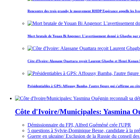
Rencontre des trois grands; le mouvement RHDP Espérance appelle les Ivoir
Mort brutale de Youan Bi Angenor: L'avertissement donné à Gbagbo par 
Côte d'Ivoire: Alassane Ouattara reçoit Laurent Gbagbo et Henri Konan Bed
Présidentiables à GPS: Affoussy Bamba, l'autre figure qui s'affirme au côt
Côte d'Ivoire/Municipales: Yasmina Oué
Démissionnaire du FPI, Alfred Guéméné crée l'UPR
5 questions à Sylvie-Dominique Besse, candidate à la p
Guerre en ukraine/ Exclusion de la Russie du conseil des