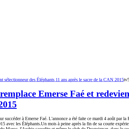
tv
remplace Emerse Faé et redevient
 2015
 succéder à Emerse Faé. L'annonce a été faite ce mardi 4 août par la Fé
15 avec les Éléphants.Un mois à peine après la fin de sa courte expéri
du Maroc, l'Arabie saoudite et même le club de Draguignan, dans le sud