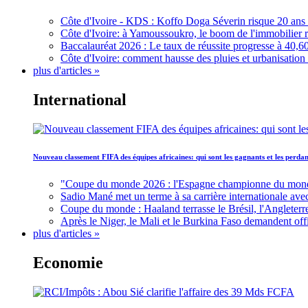
Côte d'Ivoire - KDS : Koffo Doga Séverin risque 20 ans 
Côte d'Ivoire: à Yamoussoukro, le boom de l'immobilier rav
Baccalauréat 2026 : Le taux de réussite progresse à 40,60
Côte d'Ivoire: comment hausse des pluies et urbanisation
plus d'articles »
International
Nouveau classement FIFA des équipes africaines: qui sont les gagnants et les perd
"Coupe du monde 2026 : l'Espagne championne du monde, 
Sadio Mané met un terme à sa carrière internationale ave
Coupe du monde : Haaland terrasse le Brésil, l'Angleterr
Après le Niger, le Mali et le Burkina Faso demandent offic
plus d'articles »
Economie