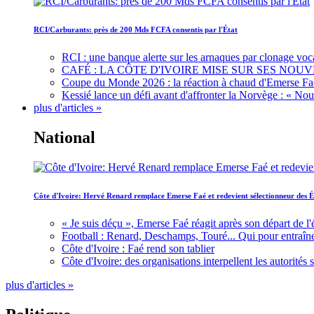
RCI/Carburants: près de 200 Mds FCFA consentis par l'État
RCI : une banque alerte sur les arnaques par clonage voc
CAFÉ : LA CÔTE D'IVOIRE MISE SUR SES N
Coupe du Monde 2026 : la réaction à chaud d'Emerse Fa
Kessié lance un défi avant d'affronter la Norvège : « N
plus d'articles »
National
Côte d'Ivoire: Hervé Renard remplace Emerse Faé et redevient sélectionneur des É
« Je suis déçu », Emerse Faé réagit après son départ de l'
Football : Renard, Deschamps, Touré... Qui pour entraîne
Côte d'Ivoire : Faé rend son tablier
Côte d'Ivoire: des organisations interpellent les autorité
plus d'articles »