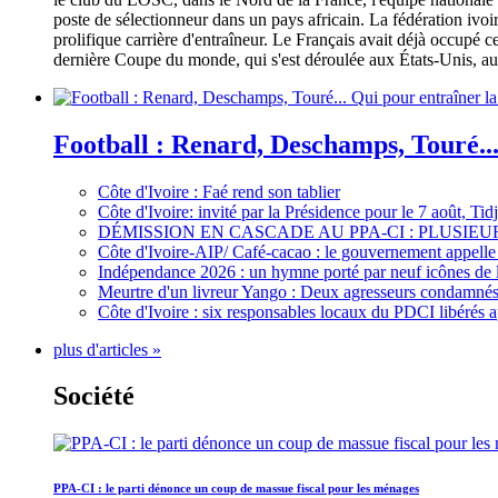
poste de sélectionneur dans un pays africain. La fédération iv
prolifique carrière d'entraîneur. Le Français avait déjà occupé c
dernière Coupe du monde, qui s'est déroulée aux États-Unis, au 
Football : Renard, Deschamps, Touré...
Côte d'Ivoire : Faé rend son tablier
Côte d'Ivoire: invité par la Présidence pour le 7 août, Ti
DÉMISSION EN CASCADE AU PPA-CI : PLUSI
Côte d'Ivoire-AIP/ Café-cacao : le gouvernement appelle 
Indépendance 2026 : un hymne porté par neuf icônes de 
Meurtre d'un livreur Yango : Deux agresseurs condamnés 
Côte d'Ivoire : six responsables locaux du PDCI libérés 
plus d'articles »
Société
PPA-CI : le parti dénonce un coup de massue fiscal pour les ménages