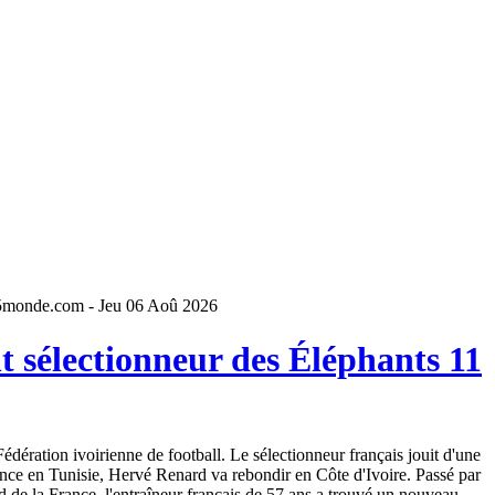
5monde.com - Jeu 06 Aoû 2026
 sélectionneur des Éléphants 11
dération ivoirienne de football. Le sélectionneur français jouit d'une
ence en Tunisie, Hervé Renard va rebondir en Côte d'Ivoire. Passé par
 de la France, l'entraîneur français de 57 ans a trouvé un nouveau