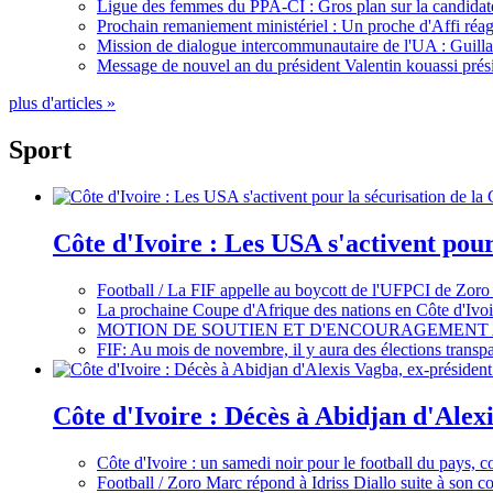
Ligue des femmes du PPA-CI : Gros plan sur la candidate
Prochain remaniement ministériel : Un proche d'Affi réag
Mission de dialogue intercommunautaire de l'UA : Guillaum
Message de nouvel an du président Valentin kouassi prési
plus d'articles »
Sport
Côte d'Ivoire : Les USA s'activent pou
Football / La FIF appelle au boycott de l'UFPCI de Zoro
La prochaine Coupe d'Afrique des nations en Côte d'Ivoir
MOTION DE SOUTIEN ET D'ENCOURAGEMENT 
FIF: Au mois de novembre, il y aura des élections tran
Côte d'Ivoire : Décès à Abidjan d'Alexi
Côte d'Ivoire : un samedi noir pour le football du pays, c
Football / Zoro Marc répond à Idriss Diallo suite à son