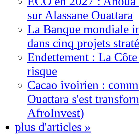
ECO en 2027 : Ahoua D
sur Alassane Ouattara
La Banque mondiale inj
dans cinq projets strat
Endettement : La Côte d
risque
Cacao ivoirien : comme
Ouattara s'est transfo
AfroInvest)
plus d'articles »