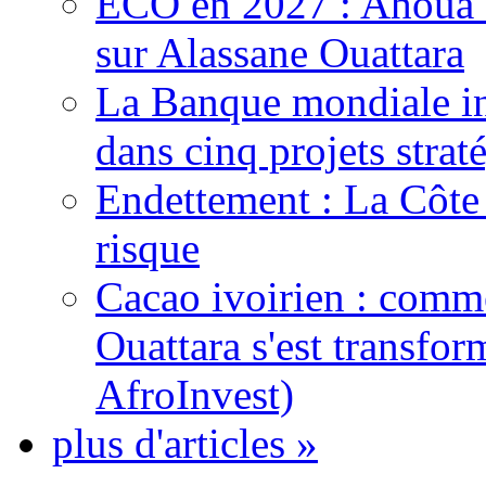
ECO en 2027 : Ahoua D
sur Alassane Ouattara
La Banque mondiale inj
dans cinq projets strat
Endettement : La Côte d
risque
Cacao ivoirien : comme
Ouattara s'est transfo
AfroInvest)
plus d'articles »