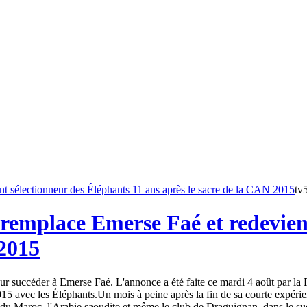
tv
remplace Emerse Faé et redevient
 2015
 succéder à Emerse Faé. L'annonce a été faite ce mardi 4 août par la Fé
15 avec les Éléphants.Un mois à peine après la fin de sa courte expéri
du Maroc, l'Arabie saoudite et même le club de Draguignan, dans le sud