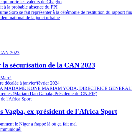
 qui porte les valeurs de Gbagbo
it à la probable absence du FPI
e Soro se fait représenter à la cérémonie de restitution du rapport fin
dent national de la jpdci urbaine
r la sécurisation de la CAN 2023
 Marc!
e décalée à janvier/février 2024
A MADAME KONE MARIAM YODA, DIRECTRICE GENERALE
sparentes (Mariam Dao Gabala, Présidente du CN-FIF)
s Vagba, ex-président de l'Africa Sport
omment le Niger a frappé là où ça fait mal
 communiqué!