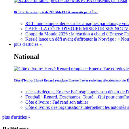
RCI/Carburants: près de 200 Mds FCFA consentis par l'État
RCI : une banque alerte sur les arnaques par clonage voc
CAFÉ : LA CÔTE D'IVOIRE MISE SUR SES N
Coupe du Monde 2026 : la réaction à chaud d'Emerse Fa
Kessié lance un défi avant d'affronter la Norvège : « N
plus d'articles »
National
Côte d'Ivoire: Hervé Renard remplace Emerse Faé et redevient sélectionneur des É
« Je suis déçu », Emerse Faé réagit après son départ de l'
Football : Renard, Deschamps, Touré... Qui pour entraîne
Côte d'Ivoire : Faé rend son tablier
Côte d'Ivoire: des organisations interpellent les autorité
plus d'articles »