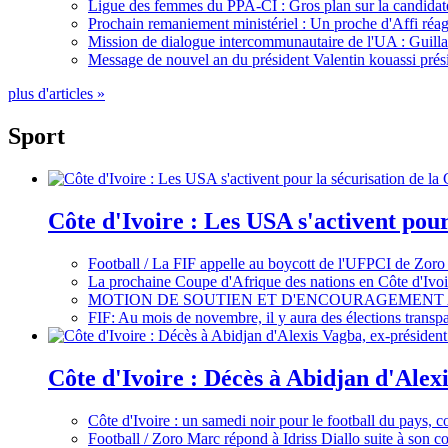
Ligue des femmes du PPA-CI : Gros plan sur la candidate
Prochain remaniement ministériel : Un proche d'Affi réag
Mission de dialogue intercommunautaire de l'UA : Guillaum
Message de nouvel an du président Valentin kouassi prési
plus d'articles »
Sport
Côte d'Ivoire : Les USA s'activent pou
Football / La FIF appelle au boycott de l'UFPCI de Zoro
La prochaine Coupe d'Afrique des nations en Côte d'Ivoir
MOTION DE SOUTIEN ET D'ENCOURAGEMENT 
FIF: Au mois de novembre, il y aura des élections tran
Côte d'Ivoire : Décès à Abidjan d'Alexi
Côte d'Ivoire : un samedi noir pour le football du pays, c
Football / Zoro Marc répond à Idriss Diallo suite à son