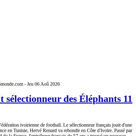
5monde.com - Jeu 06 Aoû 2026
 sélectionneur des Éléphants 11
dération ivoirienne de football. Le sélectionneur français jouit d'une
ence en Tunisie, Hervé Renard va rebondir en Côte d'Ivoire. Passé par
 de la France, l'entraîneur français de 57 ans a trouvé un nouveau