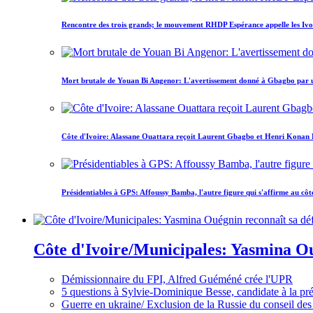
Rencontre des trois grands; le mouvement RHDP Espérance appelle les Ivoir
Mort brutale de Youan Bi Angenor: L'avertissement donné à Gbagbo par 
Côte d'Ivoire: Alassane Ouattara reçoit Laurent Gbagbo et Henri Konan Bed
Présidentiables à GPS: Affoussy Bamba, l'autre figure qui s'affirme au côt
Côte d'Ivoire/Municipales: Yasmina Oué
Démissionnaire du FPI, Alfred Guéméné crée l'UPR
5 questions à Sylvie-Dominique Besse, candidate à la p
Guerre en ukraine/ Exclusion de la Russie du conseil des