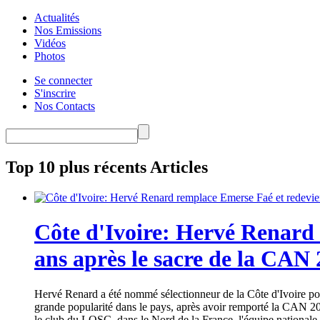
Actualités
Nos Emissions
Vidéos
Photos
Se connecter
S'inscrire
Nos Contacts
Top 10 plus récents Articles
Côte d'Ivoire: Hervé Renard 
ans après le sacre de la CAN
Hervé Renard a été nommé sélectionneur de la Côte d'Ivoire pour
grande popularité dans le pays, après avoir remporté la CAN 20
le club du LOSC, dans le Nord de la France, l'équipe nationale 