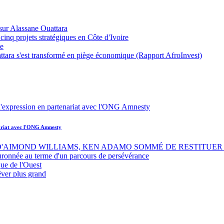
sur Alassane Ouattara
inq projets stratégiques en Côte d'Ivoire
ue
ttara s'est transformé en piège économique (Rapport AfroInvest)
nariat avec l'ONG Amnesty
 D'AIMOND WILLIAMS, KEN ADAMO SOMMÉ DE RESTITUER 
uronnée au terme d'un parcours de persévérance
ue de l'Ouest
êver plus grand