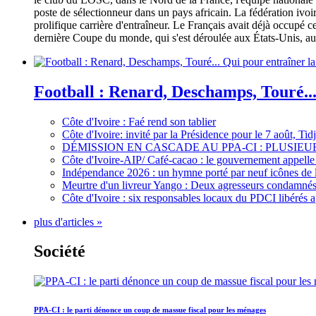
poste de sélectionneur dans un pays africain. La fédération iv
prolifique carrière d'entraîneur. Le Français avait déjà occupé c
dernière Coupe du monde, qui s'est déroulée aux États-Unis, au 
Football : Renard, Deschamps, Touré...
Côte d'Ivoire : Faé rend son tablier
Côte d'Ivoire: invité par la Présidence pour le 7 août, Ti
DÉMISSION EN CASCADE AU PPA-CI : PLUSI
Côte d'Ivoire-AIP/ Café-cacao : le gouvernement appelle 
Indépendance 2026 : un hymne porté par neuf icônes de 
Meurtre d'un livreur Yango : Deux agresseurs condamnés 
Côte d'Ivoire : six responsables locaux du PDCI libérés 
plus d'articles »
Société
PPA-CI : le parti dénonce un coup de massue fiscal pour les ménages