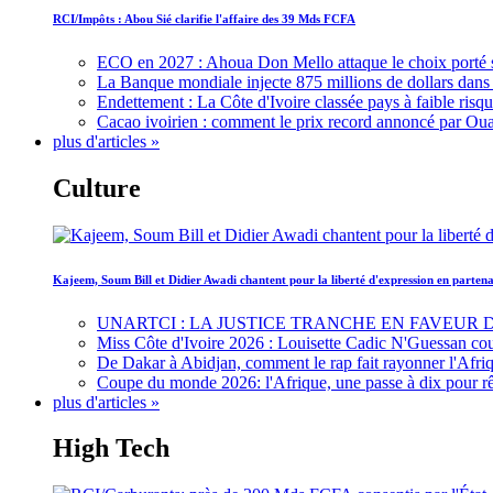
RCI/Impôts : Abou Sié clarifie l'affaire des 39 Mds FCFA
ECO en 2027 : Ahoua Don Mello attaque le choix porté 
La Banque mondiale injecte 875 millions de dollars dans c
Endettement : La Côte d'Ivoire classée pays à faible risq
Cacao ivoirien : comment le prix record annoncé par Oua
plus d'articles »
Culture
Kajeem, Soum Bill et Didier Awadi chantent pour la liberté d'expression en parte
UNARTCI : LA JUSTICE TRANCHE EN FAVEUR
Miss Côte d'Ivoire 2026 : Louisette Cadic N'Guessan co
De Dakar à Abidjan, comment le rap fait rayonner l'Afriq
Coupe du monde 2026: l'Afrique, une passe à dix pour r
plus d'articles »
High Tech