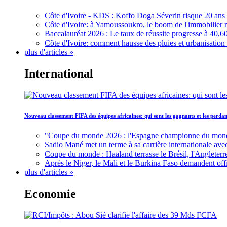
Côte d'Ivoire - KDS : Koffo Doga Séverin risque 20 ans 
Côte d'Ivoire: à Yamoussoukro, le boom de l'immobilier rav
Baccalauréat 2026 : Le taux de réussite progresse à 40,60
Côte d'Ivoire: comment hausse des pluies et urbanisation
plus d'articles »
International
Nouveau classement FIFA des équipes africaines: qui sont les gagnants et les perd
"Coupe du monde 2026 : l'Espagne championne du monde, 
Sadio Mané met un terme à sa carrière internationale ave
Coupe du monde : Haaland terrasse le Brésil, l'Angleterr
Après le Niger, le Mali et le Burkina Faso demandent offic
plus d'articles »
Economie