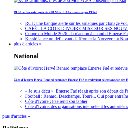
RCI/Carburants: près de 200 Mds FCFA consentis par l'État
RCI : une banque alerte sur les arnaques par clonage voc
CAFÉ : LA CÔTE D'IVOIRE MISE SUR SES N
Coupe du Monde 2026 : la réaction à chaud d'Emerse Fa
Kessié lance un défi avant d'affronter la Norvège : « N
plus d'articles »
National
Côte d'Ivoire: Hervé Renard remplace Emerse Faé et redevient sélectionneur des É
« Je suis déçu », Emerse Faé réagit après son départ de l'
Football : Renard, Deschamps, Touré... Qui pour entraîne
Côte d'Ivoire : Faé rend son tablier
Côte d'Ivoire: des organisations interpellent les autorité
plus d'articles »