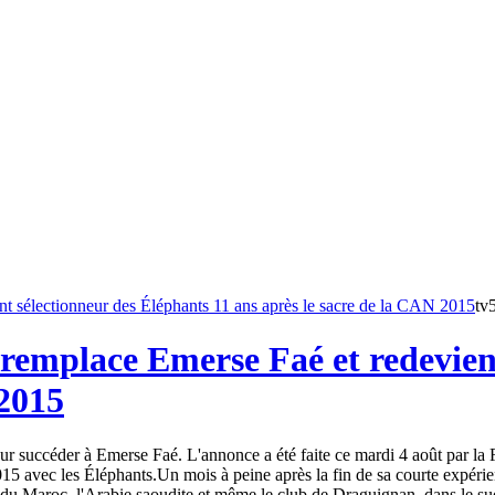
tv
remplace Emerse Faé et redevient
 2015
 succéder à Emerse Faé. L'annonce a été faite ce mardi 4 août par la Fé
15 avec les Éléphants.Un mois à peine après la fin de sa courte expéri
du Maroc, l'Arabie saoudite et même le club de Draguignan, dans le sud