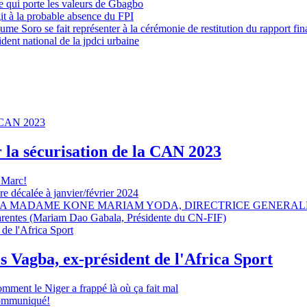
 qui porte les valeurs de Gbagbo
it à la probable absence du FPI
e Soro se fait représenter à la cérémonie de restitution du rapport fin
dent national de la jpdci urbaine
r la sécurisation de la CAN 2023
 Marc!
e décalée à janvier/février 2024
A MADAME KONE MARIAM YODA, DIRECTRICE GENERALE
sparentes (Mariam Dao Gabala, Présidente du CN-FIF)
s Vagba, ex-président de l'Africa Sport
omment le Niger a frappé là où ça fait mal
 communiqué!