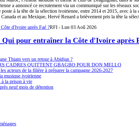
oirienne a annoncé ce recrutement via un communiqué sur les réseaux so
e poste à la tête de la sélection ivoirienne, entre 2014 et 2015, avec à l
Canada et au Mexique, Hervé Renard a brièvement pris la tête la sélectio
RFI - Lun 03 Aoû 2026
 Qui pour entraîner la Côte d'Ivoire après 
djane Thiam vers un retour à Abidjan ?
EURS CADRES QUITTENT GBAGBO POUR DON MELLO
les acteurs de la filière à préparer la campagne 2026-2027
la musique ivoirienne
à la prison à vie
après neuf mois de détention