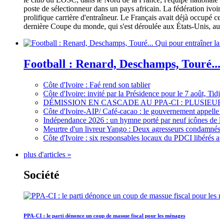
poste de sélectionneur dans un pays africain. La fédération iv
prolifique carrière d'entraîneur. Le Français avait déjà occupé c
dernière Coupe du monde, qui s'est déroulée aux États-Unis, au 
Football : Renard, Deschamps, Touré...
Côte d'Ivoire : Faé rend son tablier
Côte d'Ivoire: invité par la Présidence pour le 7 août, Ti
DÉMISSION EN CASCADE AU PPA-CI : PLUSI
Côte d'Ivoire-AIP/ Café-cacao : le gouvernement appelle 
Indépendance 2026 : un hymne porté par neuf icônes de 
Meurtre d'un livreur Yango : Deux agresseurs condamnés 
Côte d'Ivoire : six responsables locaux du PDCI libérés 
plus d'articles »
Société
PPA-CI : le parti dénonce un coup de massue fiscal pour les ménages