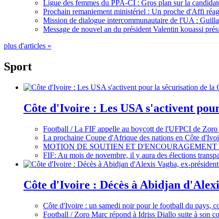
Ligue des femmes du PPA-CI : Gros plan sur la candidate
Prochain remaniement ministériel : Un proche d'Affi réag
Mission de dialogue intercommunautaire de l'UA : Guillaum
Message de nouvel an du président Valentin kouassi prési
plus d'articles »
Sport
Côte d'Ivoire : Les USA s'activent pou
Football / La FIF appelle au boycott de l'UFPCI de Zoro
La prochaine Coupe d'Afrique des nations en Côte d'Ivoir
MOTION DE SOUTIEN ET D'ENCOURAGEMENT 
FIF: Au mois de novembre, il y aura des élections tran
Côte d'Ivoire : Décès à Abidjan d'Alexi
Côte d'Ivoire : un samedi noir pour le football du pays, c
Football / Zoro Marc répond à Idriss Diallo suite à son