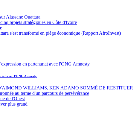
sur Alassane Ouattara
inq projets stratégiques en Côte d'Ivoire
ue
ttara s'est transformé en piège économique (Rapport AfroInvest)
nariat avec l'ONG Amnesty
 D'AIMOND WILLIAMS, KEN ADAMO SOMMÉ DE RESTITUER 
uronnée au terme d'un parcours de persévérance
ue de l'Ouest
êver plus grand