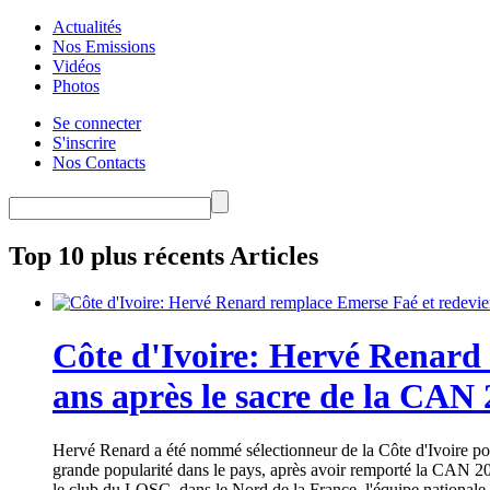
Actualités
Nos Emissions
Vidéos
Photos
Se connecter
S'inscrire
Nos Contacts
Top 10 plus récents Articles
Côte d'Ivoire: Hervé Renard 
ans après le sacre de la CAN
Hervé Renard a été nommé sélectionneur de la Côte d'Ivoire pour
grande popularité dans le pays, après avoir remporté la CAN 20
le club du LOSC, dans le Nord de la France, l'équipe nationale 