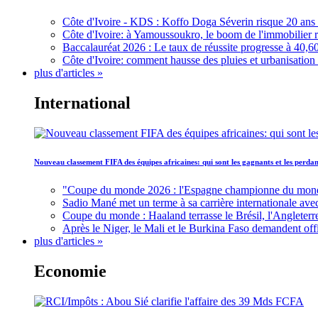
Côte d'Ivoire - KDS : Koffo Doga Séverin risque 20 ans 
Côte d'Ivoire: à Yamoussoukro, le boom de l'immobilier rav
Baccalauréat 2026 : Le taux de réussite progresse à 40,60
Côte d'Ivoire: comment hausse des pluies et urbanisation
plus d'articles »
International
Nouveau classement FIFA des équipes africaines: qui sont les gagnants et les perd
"Coupe du monde 2026 : l'Espagne championne du monde, 
Sadio Mané met un terme à sa carrière internationale ave
Coupe du monde : Haaland terrasse le Brésil, l'Angleterr
Après le Niger, le Mali et le Burkina Faso demandent offic
plus d'articles »
Economie