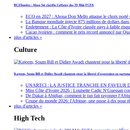
RCI/Impôts : Abou Sié clarifie l'affaire des 39 Mds FCFA
ECO en 2027 : Ahoua Don Mello attaque le choix porté 
La Banque mondiale injecte 875 millions de dollars dans c
Endettement : La Côte d'Ivoire classée pays à faible risq
Cacao ivoirien : comment le prix record annoncé par Oua
plus d'articles »
Culture
Kajeem, Soum Bill et Didier Awadi chantent pour la liberté d'expression en parte
UNARTCI : LA JUSTICE TRANCHE EN FAVEUR
Miss Côte d'Ivoire 2026 : Louisette Cadic N'Guessan co
De Dakar à Abidjan, comment le rap fait rayonner l'Afriq
Coupe du monde 2026: l'Afrique, une passe à dix pour r
plus d'articles »
High Tech