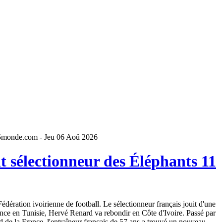
5monde.com - Jeu 06 Aoû 2026
 sélectionneur des Éléphants 11
dération ivoirienne de football. Le sélectionneur français jouit d'une
ence en Tunisie, Hervé Renard va rebondir en Côte d'Ivoire. Passé par
 de la France, l'entraîneur français de 57 ans a trouvé un nouveau