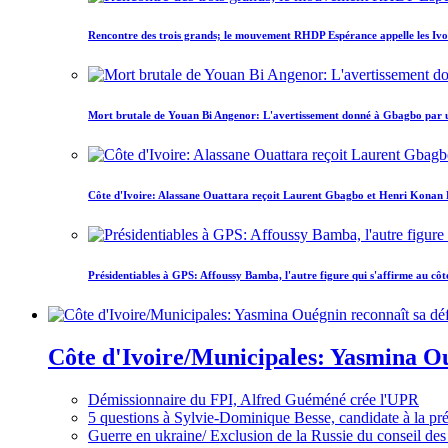
Rencontre des trois grands; le mouvement RHDP Espérance appelle les Ivoir
Mort brutale de Youan Bi Angenor: L'avertissement donné à Gbagbo par 
Côte d'Ivoire: Alassane Ouattara reçoit Laurent Gbagbo et Henri Konan Bed
Présidentiables à GPS: Affoussy Bamba, l'autre figure qui s'affirme au côt
Côte d'Ivoire/Municipales: Yasmina Oué
Démissionnaire du FPI, Alfred Guéméné crée l'UPR
5 questions à Sylvie-Dominique Besse, candidate à la p
Guerre en ukraine/ Exclusion de la Russie du conseil des