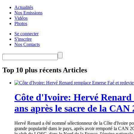
Actualités
Nos Emissions
Vidéos
Photos
Se connecter
S'inscrire
Nos Contacts
Top 10 plus récents Articles
Côte d'Ivoire: Hervé Renard 
ans après le sacre de la CAN
Hervé Renard a été nommé sélectionneur de la Côte d'Ivoire pour
grande popularité dans le pays, après avoir remporté la CAN 20
le club du LOSC, dans le Nord de la France, l'équipe nationale 