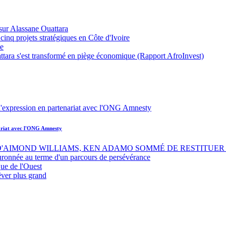
sur Alassane Ouattara
inq projets stratégiques en Côte d'Ivoire
ue
ttara s'est transformé en piège économique (Rapport AfroInvest)
nariat avec l'ONG Amnesty
 D'AIMOND WILLIAMS, KEN ADAMO SOMMÉ DE RESTITUER 
uronnée au terme d'un parcours de persévérance
ue de l'Ouest
êver plus grand