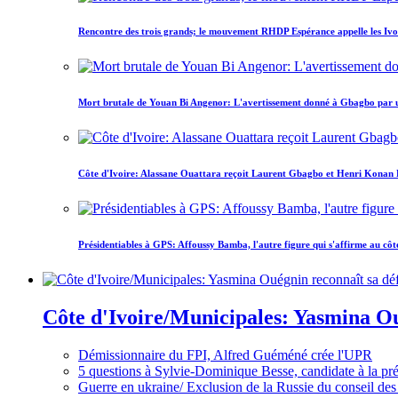
Rencontre des trois grands; le mouvement RHDP Espérance appelle les Ivoir
Mort brutale de Youan Bi Angenor: L'avertissement donné à Gbagbo par 
Côte d'Ivoire: Alassane Ouattara reçoit Laurent Gbagbo et Henri Konan Bed
Présidentiables à GPS: Affoussy Bamba, l'autre figure qui s'affirme au côt
Côte d'Ivoire/Municipales: Yasmina Oué
Démissionnaire du FPI, Alfred Guéméné crée l'UPR
5 questions à Sylvie-Dominique Besse, candidate à la p
Guerre en ukraine/ Exclusion de la Russie du conseil des