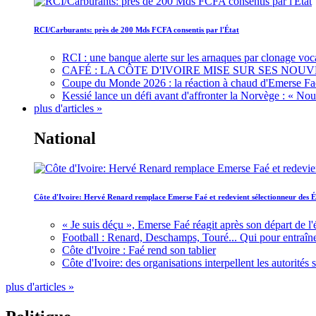
RCI/Carburants: près de 200 Mds FCFA consentis par l'État
RCI : une banque alerte sur les arnaques par clonage voc
CAFÉ : LA CÔTE D'IVOIRE MISE SUR SES N
Coupe du Monde 2026 : la réaction à chaud d'Emerse Fa
Kessié lance un défi avant d'affronter la Norvège : « N
plus d'articles »
National
Côte d'Ivoire: Hervé Renard remplace Emerse Faé et redevient sélectionneur des É
« Je suis déçu », Emerse Faé réagit après son départ de l'
Football : Renard, Deschamps, Touré... Qui pour entraîne
Côte d'Ivoire : Faé rend son tablier
Côte d'Ivoire: des organisations interpellent les autorité
plus d'articles »