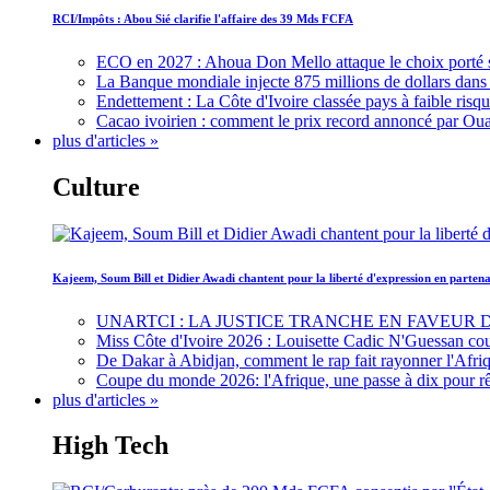
RCI/Impôts : Abou Sié clarifie l'affaire des 39 Mds FCFA
ECO en 2027 : Ahoua Don Mello attaque le choix porté 
La Banque mondiale injecte 875 millions de dollars dans c
Endettement : La Côte d'Ivoire classée pays à faible risq
Cacao ivoirien : comment le prix record annoncé par Oua
plus d'articles »
Culture
Kajeem, Soum Bill et Didier Awadi chantent pour la liberté d'expression en parte
UNARTCI : LA JUSTICE TRANCHE EN FAVEUR
Miss Côte d'Ivoire 2026 : Louisette Cadic N'Guessan co
De Dakar à Abidjan, comment le rap fait rayonner l'Afriq
Coupe du monde 2026: l'Afrique, une passe à dix pour r
plus d'articles »
High Tech