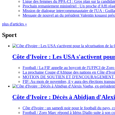
Ligue des femmes du PPA-CI : Gros plan sur la candidate
Prochain remaniement ministériel : Un proche d'Affi réag
Mission de dialogue intercommunautaire de l'UA : Guillaum
Message de nouvel an du président Valentin kouassi prési
plus d'articles »
Sport
Côte d'Ivoire : Les USA s'activent pou
Football / La FIF appelle au boycott de l'UFPCI de Zoro
La prochaine Coupe d'Afrique des nations en Côte d'Ivoir
MOTION DE SOUTIEN ET D'ENCOURAGEMENT 
FIF: Au mois de novembre, il y aura des élections tran
Côte d'Ivoire : Décès à Abidjan d'Alexi
Côte d'Ivoire : un samedi noir pour le football du pays, c
Football / Zoro Marc répond à Idriss Diallo suite à son