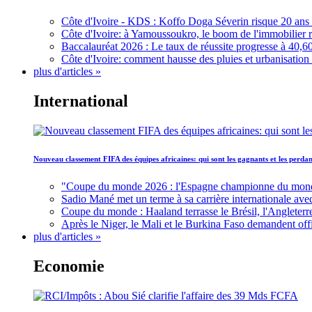
Côte d'Ivoire - KDS : Koffo Doga Séverin risque 20 ans 
Côte d'Ivoire: à Yamoussoukro, le boom de l'immobilier rav
Baccalauréat 2026 : Le taux de réussite progresse à 40,60
Côte d'Ivoire: comment hausse des pluies et urbanisation
plus d'articles »
International
Nouveau classement FIFA des équipes africaines: qui sont les gagnants et les perd
"Coupe du monde 2026 : l'Espagne championne du monde, 
Sadio Mané met un terme à sa carrière internationale ave
Coupe du monde : Haaland terrasse le Brésil, l'Angleterr
Après le Niger, le Mali et le Burkina Faso demandent offic
plus d'articles »
Economie