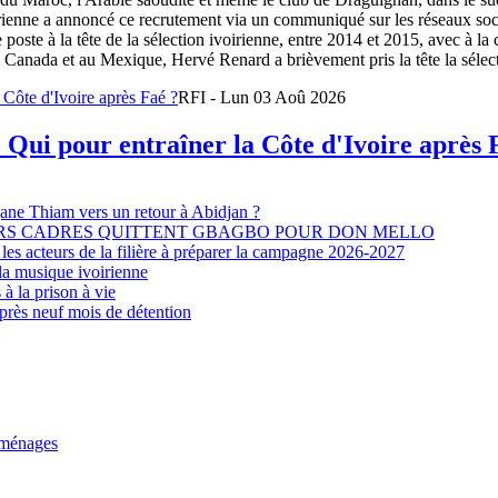
oirienne a annoncé ce recrutement via un communiqué sur les réseaux so
e poste à la tête de la sélection ivoirienne, entre 2014 et 2015, avec à l
Canada et au Mexique, Hervé Renard a brièvement pris la tête la sélectio
RFI - Lun 03 Aoû 2026
 Qui pour entraîner la Côte d'Ivoire après 
djane Thiam vers un retour à Abidjan ?
EURS CADRES QUITTENT GBAGBO POUR DON MELLO
les acteurs de la filière à préparer la campagne 2026-2027
la musique ivoirienne
à la prison à vie
après neuf mois de détention