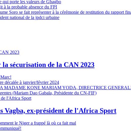
 qui porte les valeurs de Gbagbo
it à la probable absence du FPI
e Soro se fait représenter à la cérémonie de restitution du rapport fin
dent national de la jpdci urbaine
r la sécurisation de la CAN 2023
 Marc!
e décalée à janvier/février 2024
A MADAME KONE MARIAM YODA, DIRECTRICE GENERALE
sparentes (Mariam Dao Gabala, Présidente du CN-FIF)
s Vagba, ex-président de l'Africa Sport
omment le Niger a frappé là où ça fait mal
 communiqué!