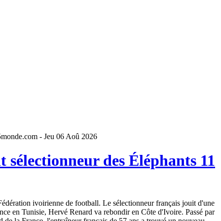
5monde.com - Jeu 06 Aoû 2026
 sélectionneur des Éléphants 11
dération ivoirienne de football. Le sélectionneur français jouit d'une
ence en Tunisie, Hervé Renard va rebondir en Côte d'Ivoire. Passé par
 de la France, l'entraîneur français de 57 ans a trouvé un nouveau