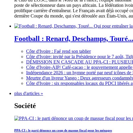
poste de sélectionneur dans un pays africain. La fédération iv
prolifique carrière d'entraîneur. Le Français avait déjà occupé c
dernière Coupe du monde, qui s'est déroulée aux États-Unis, au 
Football : Renard, Deschamps, Touré...
Côte d'Ivoire : Faé rend son tablier
Côte d'Ivoire: invité par la Présidence pour le 7 août, Ti
DÉMISSION EN CASCADE AU PPA-CI : PLUSI
Côte d'Ivoire-AIP/ Café-cacao : le gouvernement appelle 
Indépendance 2026 : un hymne porté par neuf icônes de 
Meurtre d'un livreur Yango : Deux agresseurs condamnés 
Côte d'Ivoire : six responsables locaux du PDCI libérés 
plus d'articles »
Société
PPA-CI : le parti dénonce un coup de massue fiscal pour les ménages