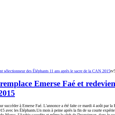
tv
remplace Emerse Faé et redevient
 2015
 succéder à Emerse Faé. L'annonce a été faite ce mardi 4 août par la Fé
15 avec les Éléphants.Un mois à peine après la fin de sa courte expéri
du Maroc, l'Arabie saoudite et même le club de Draguignan, dans le sud