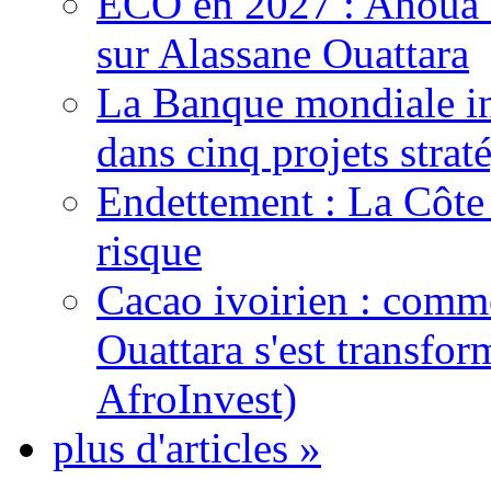
ECO en 2027 : Ahoua D
sur Alassane Ouattara
La Banque mondiale inj
dans cinq projets strat
Endettement : La Côte d
risque
Cacao ivoirien : comme
Ouattara s'est transfo
AfroInvest)
plus d'articles »