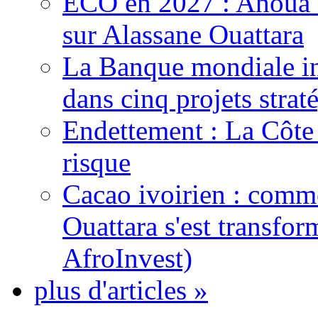
ECO en 2027 : Ahoua D
sur Alassane Ouattara
La Banque mondiale inj
dans cinq projets strat
Endettement : La Côte d
risque
Cacao ivoirien : comme
Ouattara s'est transfo
AfroInvest)
plus d'articles »