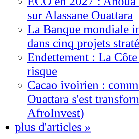
ECO en 2027 : Ahoua D
sur Alassane Ouattara
La Banque mondiale inj
dans cinq projets strat
Endettement : La Côte d
risque
Cacao ivoirien : comme
Ouattara s'est transfo
AfroInvest)
plus d'articles »