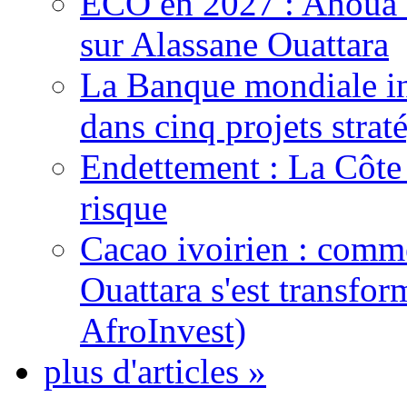
ECO en 2027 : Ahoua D
sur Alassane Ouattara
La Banque mondiale inj
dans cinq projets strat
Endettement : La Côte d
risque
Cacao ivoirien : comme
Ouattara s'est transfo
AfroInvest)
plus d'articles »