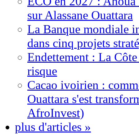
ECO en 2027 : Ahoua D
sur Alassane Ouattara
La Banque mondiale inj
dans cinq projets strat
Endettement : La Côte d
risque
Cacao ivoirien : comme
Ouattara s'est transfo
AfroInvest)
plus d'articles »