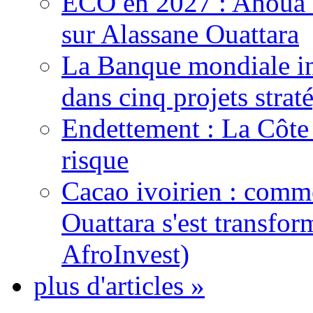
ECO en 2027 : Ahoua D
sur Alassane Ouattara
La Banque mondiale inj
dans cinq projets strat
Endettement : La Côte d
risque
Cacao ivoirien : comme
Ouattara s'est transfo
AfroInvest)
plus d'articles »