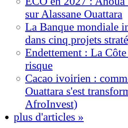
ECO en 2027 : Ahoua D
sur Alassane Ouattara
La Banque mondiale inj
dans cinq projets strat
Endettement : La Côte d
risque
Cacao ivoirien : comme
Ouattara s'est transfo
AfroInvest)
plus d'articles »