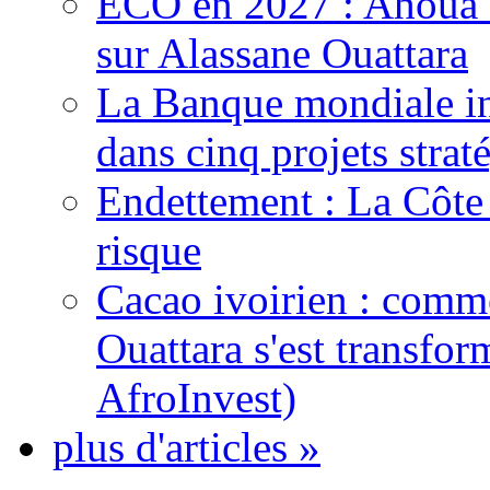
ECO en 2027 : Ahoua D
sur Alassane Ouattara
La Banque mondiale inj
dans cinq projets strat
Endettement : La Côte d
risque
Cacao ivoirien : comme
Ouattara s'est transfo
AfroInvest)
plus d'articles »