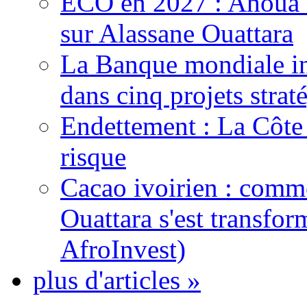
ECO en 2027 : Ahoua D
sur Alassane Ouattara
La Banque mondiale inj
dans cinq projets strat
Endettement : La Côte d
risque
Cacao ivoirien : comme
Ouattara s'est transfo
AfroInvest)
plus d'articles »