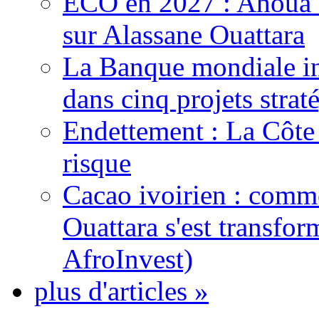
ECO en 2027 : Ahoua D
sur Alassane Ouattara
La Banque mondiale inj
dans cinq projets strat
Endettement : La Côte d
risque
Cacao ivoirien : comme
Ouattara s'est transfo
AfroInvest)
plus d'articles »