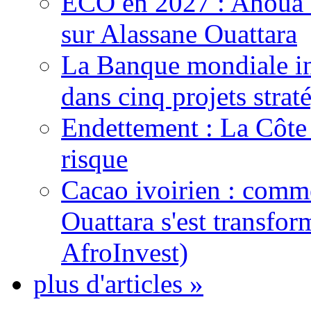
ECO en 2027 : Ahoua D
sur Alassane Ouattara
La Banque mondiale inj
dans cinq projets strat
Endettement : La Côte d
risque
Cacao ivoirien : comme
Ouattara s'est transfo
AfroInvest)
plus d'articles »