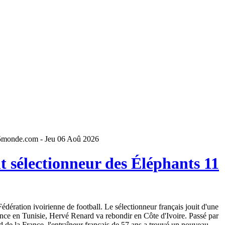
5monde.com - Jeu 06 Aoû 2026
 sélectionneur des Éléphants 11
dération ivoirienne de football. Le sélectionneur français jouit d'une
ence en Tunisie, Hervé Renard va rebondir en Côte d'Ivoire. Passé par
 de la France, l'entraîneur français de 57 ans a trouvé un nouveau