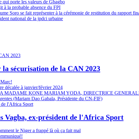
 qui porte les valeurs de Gbagbo
it à la probable absence du FPI
e Soro se fait représenter à la cérémonie de restitution du rapport fin
dent national de la jpdci urbaine
r la sécurisation de la CAN 2023
 Marc!
e décalée à janvier/février 2024
A MADAME KONE MARIAM YODA, DIRECTRICE GENERALE
sparentes (Mariam Dao Gabala, Présidente du CN-FIF)
s Vagba, ex-président de l'Africa Sport
omment le Niger a frappé là où ça fait mal
 communiqué!