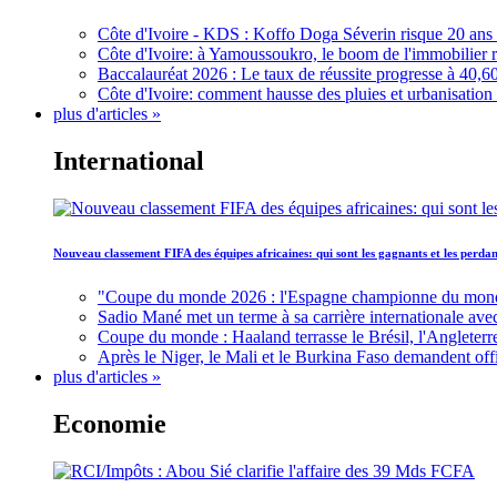
Côte d'Ivoire - KDS : Koffo Doga Séverin risque 20 ans 
Côte d'Ivoire: à Yamoussoukro, le boom de l'immobilier rav
Baccalauréat 2026 : Le taux de réussite progresse à 40,60
Côte d'Ivoire: comment hausse des pluies et urbanisation
plus d'articles »
International
Nouveau classement FIFA des équipes africaines: qui sont les gagnants et les perd
"Coupe du monde 2026 : l'Espagne championne du monde, 
Sadio Mané met un terme à sa carrière internationale ave
Coupe du monde : Haaland terrasse le Brésil, l'Angleterr
Après le Niger, le Mali et le Burkina Faso demandent offic
plus d'articles »
Economie