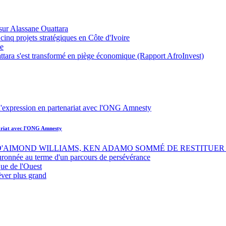
sur Alassane Ouattara
inq projets stratégiques en Côte d'Ivoire
ue
ttara s'est transformé en piège économique (Rapport AfroInvest)
nariat avec l'ONG Amnesty
 D'AIMOND WILLIAMS, KEN ADAMO SOMMÉ DE RESTITUER 
uronnée au terme d'un parcours de persévérance
ue de l'Ouest
êver plus grand