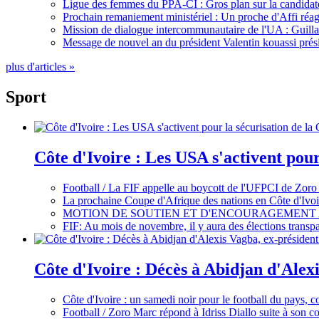
Ligue des femmes du PPA-CI : Gros plan sur la candidate
Prochain remaniement ministériel : Un proche d'Affi réag
Mission de dialogue intercommunautaire de l'UA : Guillaum
Message de nouvel an du président Valentin kouassi prési
plus d'articles »
Sport
Côte d'Ivoire : Les USA s'activent pou
Football / La FIF appelle au boycott de l'UFPCI de Zoro
La prochaine Coupe d'Afrique des nations en Côte d'Ivoir
MOTION DE SOUTIEN ET D'ENCOURAGEMENT 
FIF: Au mois de novembre, il y aura des élections tran
Côte d'Ivoire : Décès à Abidjan d'Alexi
Côte d'Ivoire : un samedi noir pour le football du pays, c
Football / Zoro Marc répond à Idriss Diallo suite à son