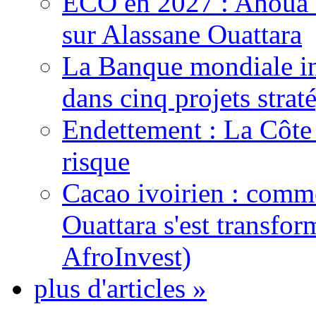
ECO en 2027 : Ahoua D
sur Alassane Ouattara
La Banque mondiale inj
dans cinq projets strat
Endettement : La Côte d
risque
Cacao ivoirien : comme
Ouattara s'est transfo
AfroInvest)
plus d'articles »