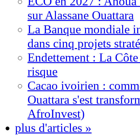
ECO en 2027 : Ahoua D
sur Alassane Ouattara
La Banque mondiale inj
dans cinq projets strat
Endettement : La Côte d
risque
Cacao ivoirien : comme
Ouattara s'est transfo
AfroInvest)
plus d'articles »