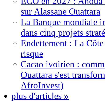
ECO en 2027 : Ahoua D
sur Alassane Ouattara
La Banque mondiale inj
dans cinq projets strat
Endettement : La Côte d
risque
Cacao ivoirien : comme
Ouattara s'est transfo
AfroInvest)
plus d'articles »