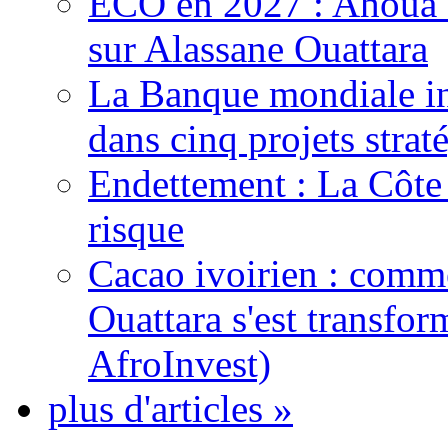
ECO en 2027 : Ahoua D
sur Alassane Ouattara
La Banque mondiale inj
dans cinq projets strat
Endettement : La Côte d
risque
Cacao ivoirien : comme
Ouattara s'est transfo
AfroInvest)
plus d'articles »