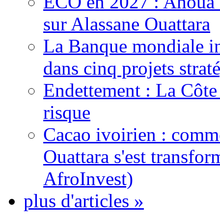
ECO en 2027 : Ahoua D
sur Alassane Ouattara
La Banque mondiale inj
dans cinq projets strat
Endettement : La Côte d
risque
Cacao ivoirien : comme
Ouattara s'est transfo
AfroInvest)
plus d'articles »