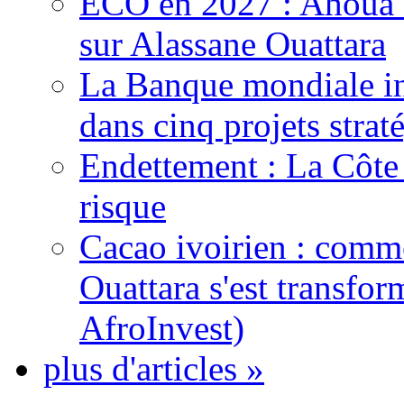
ECO en 2027 : Ahoua D
sur Alassane Ouattara
La Banque mondiale inj
dans cinq projets strat
Endettement : La Côte d
risque
Cacao ivoirien : comme
Ouattara s'est transfo
AfroInvest)
plus d'articles »