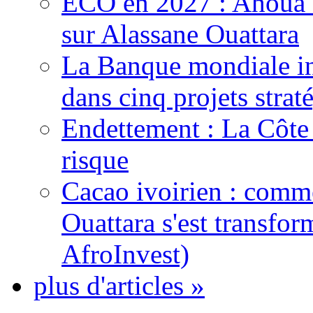
ECO en 2027 : Ahoua D
sur Alassane Ouattara
La Banque mondiale inj
dans cinq projets strat
Endettement : La Côte d
risque
Cacao ivoirien : comme
Ouattara s'est transfo
AfroInvest)
plus d'articles »