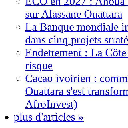
ECO en 2027 : Ahoua D
sur Alassane Ouattara
La Banque mondiale inj
dans cinq projets strat
Endettement : La Côte d
risque
Cacao ivoirien : comme
Ouattara s'est transfo
AfroInvest)
plus d'articles »