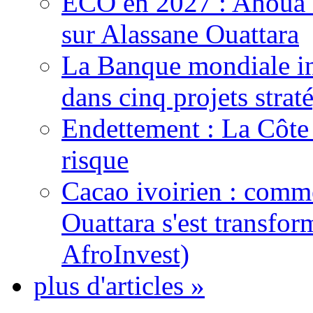
ECO en 2027 : Ahoua D
sur Alassane Ouattara
La Banque mondiale inj
dans cinq projets strat
Endettement : La Côte d
risque
Cacao ivoirien : comme
Ouattara s'est transfo
AfroInvest)
plus d'articles »