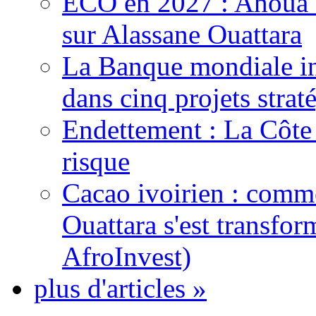
ECO en 2027 : Ahoua D
sur Alassane Ouattara
La Banque mondiale inj
dans cinq projets strat
Endettement : La Côte d
risque
Cacao ivoirien : comme
Ouattara s'est transfo
AfroInvest)
plus d'articles »