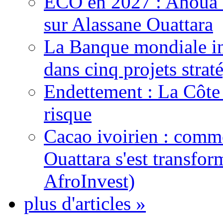
ECO en 2027 : Ahoua D
sur Alassane Ouattara
La Banque mondiale inj
dans cinq projets strat
Endettement : La Côte d
risque
Cacao ivoirien : comme
Ouattara s'est transfo
AfroInvest)
plus d'articles »