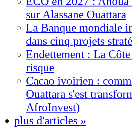
ECO en 2027 : Ahoua D
sur Alassane Ouattara
La Banque mondiale inj
dans cinq projets strat
Endettement : La Côte d
risque
Cacao ivoirien : comme
Ouattara s'est transfo
AfroInvest)
plus d'articles »