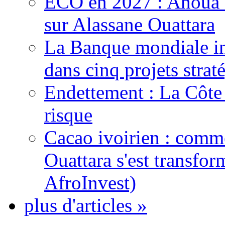
ECO en 2027 : Ahoua D
sur Alassane Ouattara
La Banque mondiale inj
dans cinq projets strat
Endettement : La Côte d
risque
Cacao ivoirien : comme
Ouattara s'est transfo
AfroInvest)
plus d'articles »