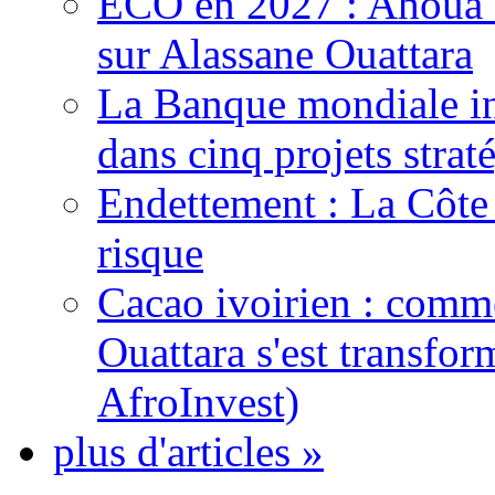
ECO en 2027 : Ahoua D
sur Alassane Ouattara
La Banque mondiale inj
dans cinq projets strat
Endettement : La Côte d
risque
Cacao ivoirien : comme
Ouattara s'est transfo
AfroInvest)
plus d'articles »