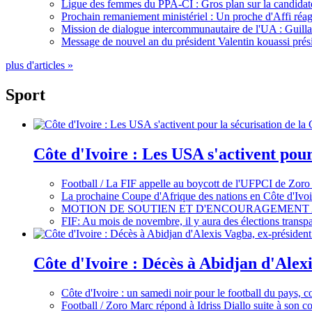
Ligue des femmes du PPA-CI : Gros plan sur la candidate
Prochain remaniement ministériel : Un proche d'Affi réag
Mission de dialogue intercommunautaire de l'UA : Guillaum
Message de nouvel an du président Valentin kouassi prési
plus d'articles »
Sport
Côte d'Ivoire : Les USA s'activent pou
Football / La FIF appelle au boycott de l'UFPCI de Zoro
La prochaine Coupe d'Afrique des nations en Côte d'Ivoir
MOTION DE SOUTIEN ET D'ENCOURAGEMENT 
FIF: Au mois de novembre, il y aura des élections tran
Côte d'Ivoire : Décès à Abidjan d'Alexi
Côte d'Ivoire : un samedi noir pour le football du pays, c
Football / Zoro Marc répond à Idriss Diallo suite à son