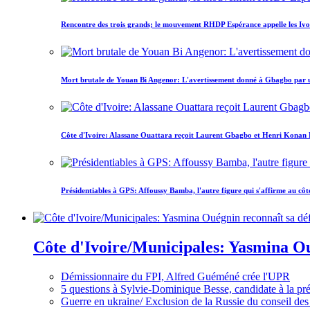
Rencontre des trois grands; le mouvement RHDP Espérance appelle les Ivoir
Mort brutale de Youan Bi Angenor: L'avertissement donné à Gbagbo par 
Côte d'Ivoire: Alassane Ouattara reçoit Laurent Gbagbo et Henri Konan Bed
Présidentiables à GPS: Affoussy Bamba, l'autre figure qui s'affirme au côt
Côte d'Ivoire/Municipales: Yasmina Oué
Démissionnaire du FPI, Alfred Guéméné crée l'UPR
5 questions à Sylvie-Dominique Besse, candidate à la p
Guerre en ukraine/ Exclusion de la Russie du conseil des