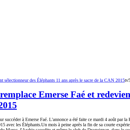
tv
remplace Emerse Faé et redevient
 2015
 succéder à Emerse Faé. L'annonce a été faite ce mardi 4 août par la Fé
15 avec les Éléphants.Un mois à peine après la fin de sa courte expéri
du Maroc, l'Arabie saoudite et même le club de Draguignan, dans le sud