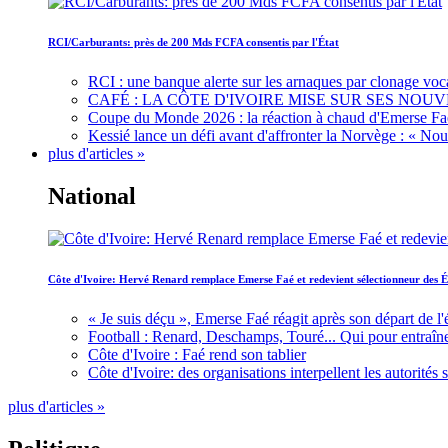
RCI/Carburants: près de 200 Mds FCFA consentis par l'État
RCI : une banque alerte sur les arnaques par clonage voc
CAFÉ : LA CÔTE D'IVOIRE MISE SUR SES N
Coupe du Monde 2026 : la réaction à chaud d'Emerse Fa
Kessié lance un défi avant d'affronter la Norvège : « N
plus d'articles »
National
Côte d'Ivoire: Hervé Renard remplace Emerse Faé et redevient sélectionneur des É
« Je suis déçu », Emerse Faé réagit après son départ de l'
Football : Renard, Deschamps, Touré... Qui pour entraîne
Côte d'Ivoire : Faé rend son tablier
Côte d'Ivoire: des organisations interpellent les autorité
plus d'articles »