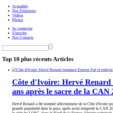
Actualités
Nos Emissions
Vidéos
Photos
Se connecter
S'inscrire
Nos Contacts
Top 10 plus récents Articles
Côte d'Ivoire: Hervé Renard 
ans après le sacre de la CAN
Hervé Renard a été nommé sélectionneur de la Côte d'Ivoire pour
grande popularité dans le pays, après avoir remporté la CAN 20
le club du LOSC, dans le Nord de la France, l'équipe nationale 