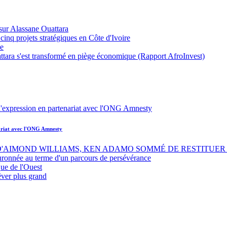
sur Alassane Ouattara
inq projets stratégiques en Côte d'Ivoire
ue
ttara s'est transformé en piège économique (Rapport AfroInvest)
nariat avec l'ONG Amnesty
 D'AIMOND WILLIAMS, KEN ADAMO SOMMÉ DE RESTITUER 
uronnée au terme d'un parcours de persévérance
ue de l'Ouest
êver plus grand