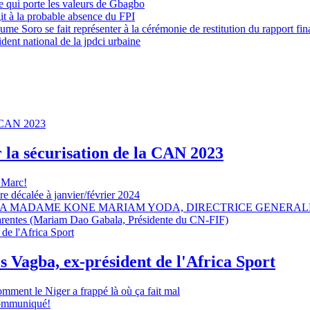
 qui porte les valeurs de Gbagbo
it à la probable absence du FPI
e Soro se fait représenter à la cérémonie de restitution du rapport fin
dent national de la jpdci urbaine
r la sécurisation de la CAN 2023
 Marc!
e décalée à janvier/février 2024
A MADAME KONE MARIAM YODA, DIRECTRICE GENERALE
sparentes (Mariam Dao Gabala, Présidente du CN-FIF)
s Vagba, ex-président de l'Africa Sport
omment le Niger a frappé là où ça fait mal
 communiqué!