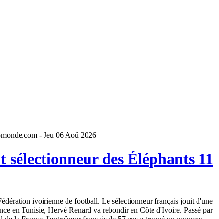
5monde.com - Jeu 06 Aoû 2026
 sélectionneur des Éléphants 11
dération ivoirienne de football. Le sélectionneur français jouit d'une
ence en Tunisie, Hervé Renard va rebondir en Côte d'Ivoire. Passé par
 de la France, l'entraîneur français de 57 ans a trouvé un nouveau