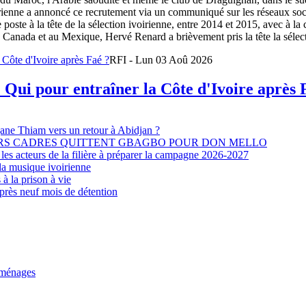
oirienne a annoncé ce recrutement via un communiqué sur les réseaux so
e poste à la tête de la sélection ivoirienne, entre 2014 et 2015, avec à l
Canada et au Mexique, Hervé Renard a brièvement pris la tête la sélectio
RFI - Lun 03 Aoû 2026
 Qui pour entraîner la Côte d'Ivoire après 
djane Thiam vers un retour à Abidjan ?
EURS CADRES QUITTENT GBAGBO POUR DON MELLO
les acteurs de la filière à préparer la campagne 2026-2027
la musique ivoirienne
à la prison à vie
après neuf mois de détention