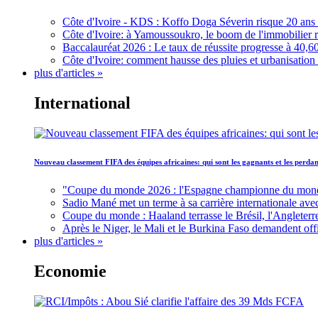
Côte d'Ivoire - KDS : Koffo Doga Séverin risque 20 ans 
Côte d'Ivoire: à Yamoussoukro, le boom de l'immobilier rav
Baccalauréat 2026 : Le taux de réussite progresse à 40,60
Côte d'Ivoire: comment hausse des pluies et urbanisation
plus d'articles »
International
Nouveau classement FIFA des équipes africaines: qui sont les gagnants et les perd
"Coupe du monde 2026 : l'Espagne championne du monde, 
Sadio Mané met un terme à sa carrière internationale ave
Coupe du monde : Haaland terrasse le Brésil, l'Angleterr
Après le Niger, le Mali et le Burkina Faso demandent offic
plus d'articles »
Economie