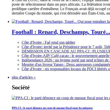
poste de sélectionneur dans un pays africain. La fédération iv
prolifique carrière d'entraîneur. Le Français avait déjà occupé c
dernière Coupe du monde, qui s'est déroulée aux États-Unis, au 
Football : Renard, Deschamps, Touré...
Côte d'Ivoire : Faé rend son tablier
Côte d'Ivoire: invité par la Présidence pour le 7 août, Ti
DÉMISSION EN CASCADE AU PPA-CI : PLUSI
Côte d'Ivoire-AIP/ Café-cacao : le gouvernement appelle 
Indépendance 2026 : un hymne porté par neuf icônes de 
Meurtre d'un livreur Yango : Deux agresseurs condamnés 
Côte d'Ivoire : six responsables locaux du PDCI libérés 
plus d'articles »
Société
PPA-CI : le parti dénonce un coup de massue fiscal pour les ménages