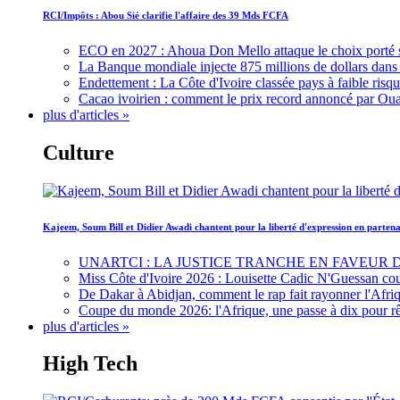
RCI/Impôts : Abou Sié clarifie l'affaire des 39 Mds FCFA
ECO en 2027 : Ahoua Don Mello attaque le choix porté 
La Banque mondiale injecte 875 millions de dollars dans c
Endettement : La Côte d'Ivoire classée pays à faible risq
Cacao ivoirien : comment le prix record annoncé par Oua
plus d'articles »
Culture
Kajeem, Soum Bill et Didier Awadi chantent pour la liberté d'expression en parte
UNARTCI : LA JUSTICE TRANCHE EN FAVEUR
Miss Côte d'Ivoire 2026 : Louisette Cadic N'Guessan co
De Dakar à Abidjan, comment le rap fait rayonner l'Afriq
Coupe du monde 2026: l'Afrique, une passe à dix pour r
plus d'articles »
High Tech