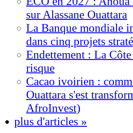
ECO en 2027 : Ahoua D
sur Alassane Ouattara
La Banque mondiale inj
dans cinq projets strat
Endettement : La Côte d
risque
Cacao ivoirien : comme
Ouattara s'est transfo
AfroInvest)
plus d'articles »