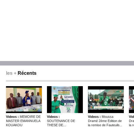
les +
Récents
Videos :
MEMOIRE DE
Videos :
Videos :
Moussa
Vid
MASTER EMANNUELA
SOUTENANCE DE
Dramé 2ème Edition de
Dra
KOUAKOU
THESE DE...
la remise de Fauteuils...
la 