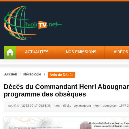
ACTUALITÉS
NOS EMISSIONS
VIDÉOS
Accueil
/
Nécrologie
/
Avis de Décès
Décès du Commandant Henri Abougnan
programme des obsèques
publiè le :
2022-05-17 08:38:36
tags
:
décès - commandant - henri - abougnan - 1947-