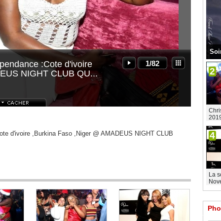
Soi
-
épendance :Cote d'ivoire
1/82
2
ADEUS NIGHT CLUB QU...
Chri
201
 :Cote d'ivoire ,Burkina Faso ,Niger @ AMADEUS NIGHT CLUB
4
La s
Nove
Pho