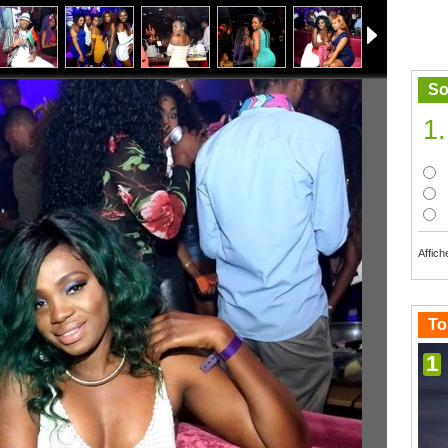
So
1.
Affich
To
1