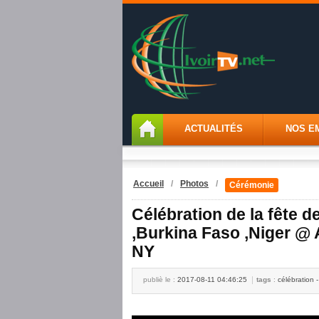
ACTUALITÉS
NOS E
Accueil
/
Photos
/
Cérémonie
Célébration de la fête d
,Burkina Faso ,Niger
NY
publiè le :
2017-08-11 04:46:25
tags
:
célébration -