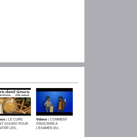
eos :
LE CURE
Videos :
COMMENT
NT GOURO POUR
S'INSCRIRE A
ITER LES...
L'EXAMEN DU...