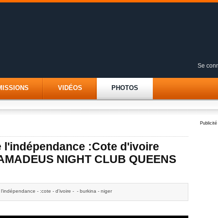
Se conn
MISSIONS
VIDÉOS
PHOTOS
Publicité
e l'indépendance :Cote d'ivoire
 @ AMADEUS NIGHT CLUB QUEENS
 l'indépendance - :cote - d'ivoire - - burkina - niger