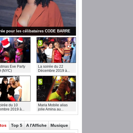
rée pour les célibataires CODE BARRE
3
stmas Eve Party
La soirée du 22
9 (NYC)
Décembre 2019 à...
5
oirée du 10
Maria Mobile alias
mbre 2019 à...
jolie Amina au...
tos
Top 5
A l'Affiche
Musique