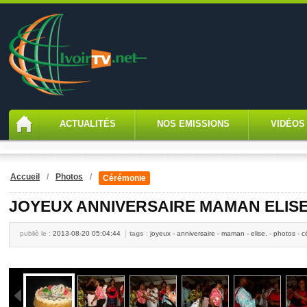
ACTUALITÉS
NOS EMISSIONS
VIDÉOS
Accueil
/
Photos
/
Cérémonie
JOYEUX ANNIVERSAIRE MAMAN ELISE. 5
publiè le :
2013-08-20 05:04:44
tags
:
joyeux - anniversaire - maman - elise. - photos - 