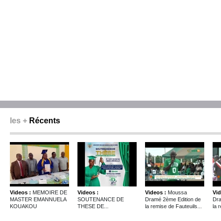
les +
Récents
Videos :
MEMOIRE DE
Videos :
Videos :
Moussa
Vid
MASTER EMANNUELA
SOUTENANCE DE
Dramé 2ème Edition de
Dra
KOUAKOU
THESE DE...
la remise de Fauteuils...
la 