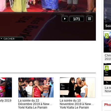
-
1/71
Soi
2
Chri
201
4
La s
Nove
rty 2019
La soirée du 22
La soirée du 10
Décembre 2019 à New
Novembre 2019 à New
Pho
York/ Kalla Le Parrain
York/ Kalla Le Parrain