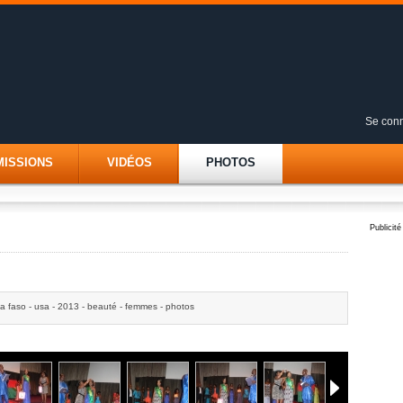
Se conn
MISSIONS
VIDÉOS
PHOTOS
Publicité
na faso - usa - 2013 - beauté - femmes - photos