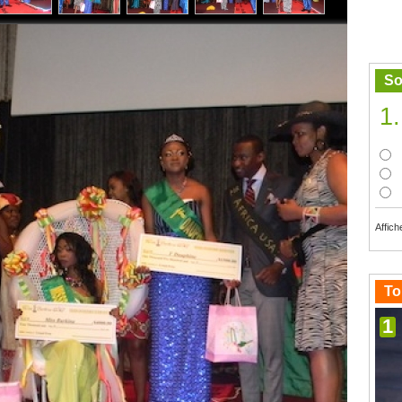
So
1.
Affich
To
1