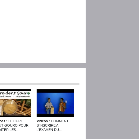
eos :
LE CURE
Videos :
COMMENT
NT GOURO POUR
S'INSCRIRE A
ITER LES...
L'EXAMEN DU...