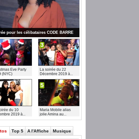
rée pour les célibataires CODE BARRE
3
stmas Eve Party
La soirée du 22
9 (NYC)
Décembre 2019 à...
5
oirée du 10
Maria Mobile alias
mbre 2019 à...
jolie Amina au...
tos
Top 5
A l'Affiche
Musique