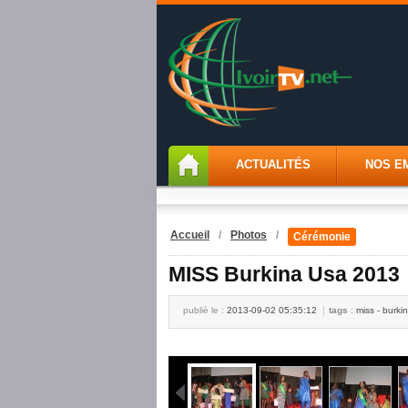
ACTUALITÉS
NOS E
Accueil
/
Photos
/
Cérémonie
MISS Burkina Usa 2013
publiè le :
2013-09-02 05:35:12
tags
:
miss - burki