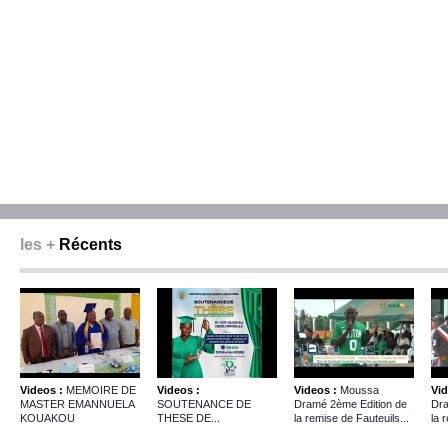
les +
Récents
Videos :
MEMOIRE DE
Videos :
Videos :
Moussa
Vid
MASTER EMANNUELA
SOUTENANCE DE
Dramé 2ème Edition de
Dra
KOUAKOU
THESE DE...
la remise de Fauteuils...
la 